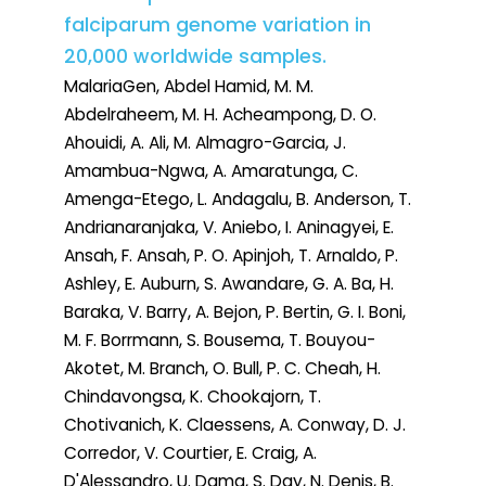
falciparum genome variation in
20,000 worldwide samples.
MalariaGen, Abdel Hamid, M. M.
Abdelraheem, M. H. Acheampong, D. O.
Ahouidi, A. Ali, M. Almagro-Garcia, J.
Amambua-Ngwa, A. Amaratunga, C.
Amenga-Etego, L. Andagalu, B. Anderson, T.
Andrianaranjaka, V. Aniebo, I. Aninagyei, E.
Ansah, F. Ansah, P. O. Apinjoh, T. Arnaldo, P.
Ashley, E. Auburn, S. Awandare, G. A. Ba, H.
Baraka, V. Barry, A. Bejon, P. Bertin, G. I. Boni,
M. F. Borrmann, S. Bousema, T. Bouyou-
Akotet, M. Branch, O. Bull, P. C. Cheah, H.
Chindavongsa, K. Chookajorn, T.
Chotivanich, K. Claessens, A. Conway, D. J.
Corredor, V. Courtier, E. Craig, A.
D'Alessandro, U. Dama, S. Day, N. Denis, B.