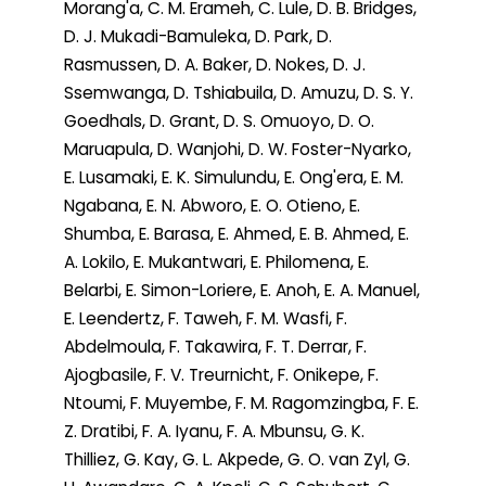
Morang'a, C. M. Erameh, C. Lule, D. B. Bridges,
D. J. Mukadi-Bamuleka, D. Park, D.
Rasmussen, D. A. Baker, D. Nokes, D. J.
Ssemwanga, D. Tshiabuila, D. Amuzu, D. S. Y.
Goedhals, D. Grant, D. S. Omuoyo, D. O.
Maruapula, D. Wanjohi, D. W. Foster-Nyarko,
E. Lusamaki, E. K. Simulundu, E. Ong'era, E. M.
Ngabana, E. N. Abworo, E. O. Otieno, E.
Shumba, E. Barasa, E. Ahmed, E. B. Ahmed, E.
A. Lokilo, E. Mukantwari, E. Philomena, E.
Belarbi, E. Simon-Loriere, E. Anoh, E. A. Manuel,
E. Leendertz, F. Taweh, F. M. Wasfi, F.
Abdelmoula, F. Takawira, F. T. Derrar, F.
Ajogbasile, F. V. Treurnicht, F. Onikepe, F.
Ntoumi, F. Muyembe, F. M. Ragomzingba, F. E.
Z. Dratibi, F. A. Iyanu, F. A. Mbunsu, G. K.
Thilliez, G. Kay, G. L. Akpede, G. O. van Zyl, G.