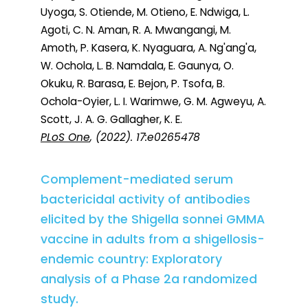
Uyoga, S. Otiende, M. Otieno, E. Ndwiga, L.
Agoti, C. N. Aman, R. A. Mwangangi, M.
Amoth, P. Kasera, K. Nyaguara, A. Ng'ang'a,
W. Ochola, L. B. Namdala, E. Gaunya, O.
Okuku, R. Barasa, E. Bejon, P. Tsofa, B.
Ochola-Oyier, L. I. Warimwe, G. M. Agweyu, A.
Scott, J. A. G. Gallagher, K. E.
PLoS One
, (2022). 17:e0265478
Complement-mediated serum
bactericidal activity of antibodies
elicited by the Shigella sonnei GMMA
vaccine in adults from a shigellosis-
endemic country: Exploratory
analysis of a Phase 2a randomized
study.