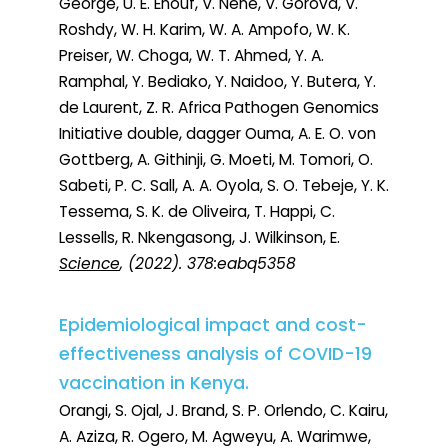
George, U. E. Enouf, V. Nene, V. Gorova, V.
Roshdy, W. H. Karim, W. A. Ampofo, W. K.
Preiser, W. Choga, W. T. Ahmed, Y. A.
Ramphal, Y. Bediako, Y. Naidoo, Y. Butera, Y.
de Laurent, Z. R. Africa Pathogen Genomics
Initiative double, dagger Ouma, A. E. O. von
Gottberg, A. Githinji, G. Moeti, M. Tomori, O.
Sabeti, P. C. Sall, A. A. Oyola, S. O. Tebeje, Y. K.
Tessema, S. K. de Oliveira, T. Happi, C.
Lessells, R. Nkengasong, J. Wilkinson, E.
Science
, (2022). 378:eabq5358
Epidemiological impact and cost-
effectiveness analysis of COVID-19
vaccination in Kenya.
Orangi, S. Ojal, J. Brand, S. P. Orlendo, C. Kairu,
A. Aziza, R. Ogero, M. Agweyu, A. Warimwe,