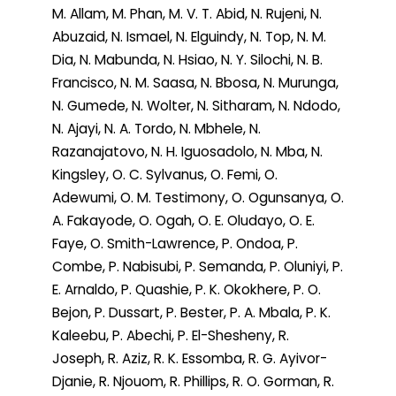
M. Allam, M. Phan, M. V. T. Abid, N. Rujeni, N.
Abuzaid, N. Ismael, N. Elguindy, N. Top, N. M.
Dia, N. Mabunda, N. Hsiao, N. Y. Silochi, N. B.
Francisco, N. M. Saasa, N. Bbosa, N. Murunga,
N. Gumede, N. Wolter, N. Sitharam, N. Ndodo,
N. Ajayi, N. A. Tordo, N. Mbhele, N.
Razanajatovo, N. H. Iguosadolo, N. Mba, N.
Kingsley, O. C. Sylvanus, O. Femi, O.
Adewumi, O. M. Testimony, O. Ogunsanya, O.
A. Fakayode, O. Ogah, O. E. Oludayo, O. E.
Faye, O. Smith-Lawrence, P. Ondoa, P.
Combe, P. Nabisubi, P. Semanda, P. Oluniyi, P.
E. Arnaldo, P. Quashie, P. K. Okokhere, P. O.
Bejon, P. Dussart, P. Bester, P. A. Mbala, P. K.
Kaleebu, P. Abechi, P. El-Shesheny, R.
Joseph, R. Aziz, R. K. Essomba, R. G. Ayivor-
Djanie, R. Njouom, R. Phillips, R. O. Gorman, R.