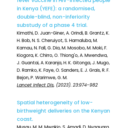
fever vaccine in HIV-infected people
in Kenya (YEFE): a randomised,
double-blind, non-inferiority
substudy of a phase 4 trial.
Kimathi, D. Juan-Giner, A. Orindi, B. Grantz, K.
H. Bob, N. S. Cheruiyot, S. Hamaluba, M.
Kamau, N. Fall, G. Dia, M. Mosobo, M. Moki, F.
Kiogora, K. Chirro, O. Thiong'o, A. Mwendwa,
J. Guantai, A. Karanja, H. K. Gitonga, J. Mugo,
D. Ramko, K. Faye, O. Sanders, E. J. Grais, R. F.
Bejon, P. Warimwe, G. M.
Lancet Infect Dis
, (2023). 23:974-982
Spatial heterogeneity of low-
birthweight deliveries on the Kenyan
coast.
Musau, M. M. Mwakio, S. Amadi, D. Nyaguara,