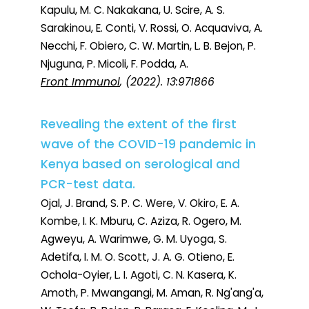
Kapulu, M. C. Nakakana, U. Scire, A. S.
Sarakinou, E. Conti, V. Rossi, O. Acquaviva, A.
Necchi, F. Obiero, C. W. Martin, L. B. Bejon, P.
Njuguna, P. Micoli, F. Podda, A.
Front Immunol
, (2022). 13:971866
Revealing the extent of the first
wave of the COVID-19 pandemic in
Kenya based on serological and
PCR-test data.
Ojal, J. Brand, S. P. C. Were, V. Okiro, E. A.
Kombe, I. K. Mburu, C. Aziza, R. Ogero, M.
Agweyu, A. Warimwe, G. M. Uyoga, S.
Adetifa, I. M. O. Scott, J. A. G. Otieno, E.
Ochola-Oyier, L. I. Agoti, C. N. Kasera, K.
Amoth, P. Mwangangi, M. Aman, R. Ng'ang'a,