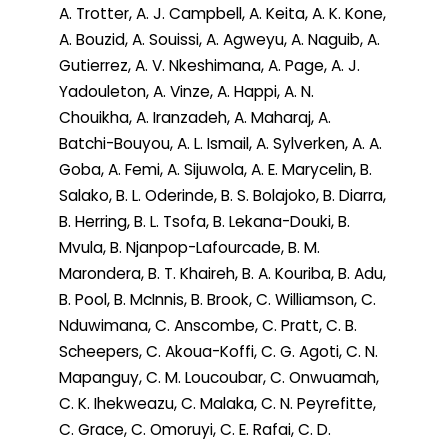
A. Trotter, A. J. Campbell, A. Keita, A. K. Kone,
A. Bouzid, A. Souissi, A. Agweyu, A. Naguib, A.
Gutierrez, A. V. Nkeshimana, A. Page, A. J.
Yadouleton, A. Vinze, A. Happi, A. N.
Chouikha, A. Iranzadeh, A. Maharaj, A.
Batchi-Bouyou, A. L. Ismail, A. Sylverken, A. A.
Goba, A. Femi, A. Sijuwola, A. E. Marycelin, B.
Salako, B. L. Oderinde, B. S. Bolajoko, B. Diarra,
B. Herring, B. L. Tsofa, B. Lekana-Douki, B.
Mvula, B. Njanpop-Lafourcade, B. M.
Marondera, B. T. Khaireh, B. A. Kouriba, B. Adu,
B. Pool, B. McInnis, B. Brook, C. Williamson, C.
Nduwimana, C. Anscombe, C. Pratt, C. B.
Scheepers, C. Akoua-Koffi, C. G. Agoti, C. N.
Mapanguy, C. M. Loucoubar, C. Onwuamah,
C. K. Ihekweazu, C. Malaka, C. N. Peyrefitte,
C. Grace, C. Omoruyi, C. E. Rafai, C. D.