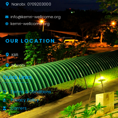
Nairobi: 0709203000
info@kemri-wellcome.org
kemri-wellcome.org
OUR LOCATION
Kilifi
Nairobi
Quick Links
Terms & Conditions
Privacy Policy
Carrers