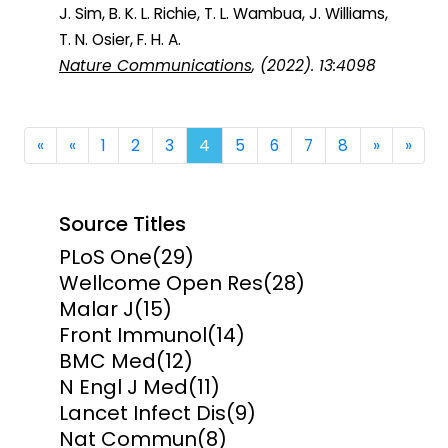
J. Sim, B. K. L. Richie, T. L. Wambua, J. Williams,
T. N. Osier, F. H. A.
Nature Communications
, (2022). 13:4098
First
Previous
Next
Last
«
«
1
2
3
4
5
6
7
8
»
»
Source Titles
PLoS One
(29)
Wellcome Open Res
(28)
Malar J
(15)
Front Immunol
(14)
BMC Med
(12)
N Engl J Med
(11)
Lancet Infect Dis
(9)
Nat Commun
(8)