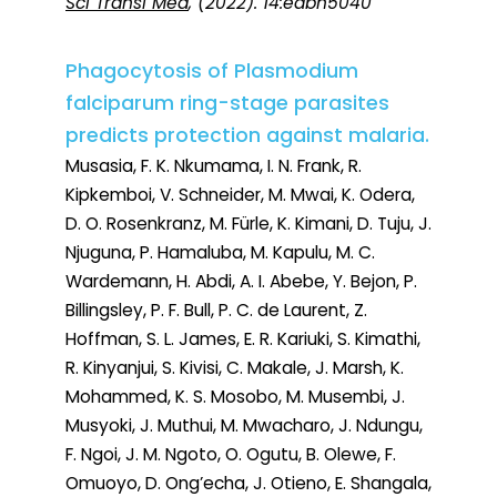
Sci Transl Med
, (2022). 14:eabn5040
Phagocytosis of Plasmodium
falciparum ring-stage parasites
predicts protection against malaria.
Musasia, F. K. Nkumama, I. N. Frank, R.
Kipkemboi, V. Schneider, M. Mwai, K. Odera,
D. O. Rosenkranz, M. Fürle, K. Kimani, D. Tuju, J.
Njuguna, P. Hamaluba, M. Kapulu, M. C.
Wardemann, H. Abdi, A. I. Abebe, Y. Bejon, P.
Billingsley, P. F. Bull, P. C. de Laurent, Z.
Hoffman, S. L. James, E. R. Kariuki, S. Kimathi,
R. Kinyanjui, S. Kivisi, C. Makale, J. Marsh, K.
Mohammed, K. S. Mosobo, M. Musembi, J.
Musyoki, J. Muthui, M. Mwacharo, J. Ndungu,
F. Ngoi, J. M. Ngoto, O. Ogutu, B. Olewe, F.
Omuoyo, D. Ong’echa, J. Otieno, E. Shangala,