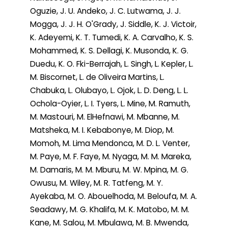
Oguzie, J. U. Andeko, J. C. Lutwama, J. J.
Mogga, J. J. H. O'Grady, J. Siddle, K. J. Victoir,
K. Adeyemi, K. T. Tumedi, K. A. Carvalho, K. S.
Mohammed, K. S. Dellagi, K. Musonda, K. G.
Duedu, K. O. Fki-Berrajah, L. Singh, L. Kepler, L.
M. Biscornet, L. de Oliveira Martins, L.
Chabuka, L. Olubayo, L. Ojok, L. D. Deng, L. L.
Ochola-Oyier, L. I. Tyers, L. Mine, M. Ramuth,
M. Mastouri, M. ElHefnawi, M. Mbanne, M.
Matsheka, M. I. Kebabonye, M. Diop, M.
Momoh, M. Lima Mendonca, M. D. L. Venter,
M. Paye, M. F. Faye, M. Nyaga, M. M. Mareka,
M. Damaris, M. M. Mburu, M. W. Mpina, M. G.
Owusu, M. Wiley, M. R. Tatfeng, M. Y.
Ayekaba, M. O. Abouelhoda, M. Beloufa, M. A.
Seadawy, M. G. Khalifa, M. K. Matobo, M. M.
Kane, M. Salou, M. Mbulawa, M. B. Mwenda,