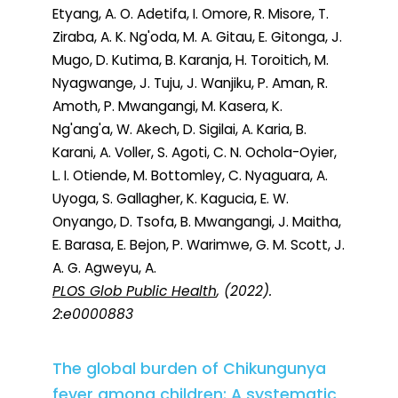
Etyang, A. O. Adetifa, I. Omore, R. Misore, T.
Ziraba, A. K. Ng'oda, M. A. Gitau, E. Gitonga, J.
Mugo, D. Kutima, B. Karanja, H. Toroitich, M.
Nyagwange, J. Tuju, J. Wanjiku, P. Aman, R.
Amoth, P. Mwangangi, M. Kasera, K.
Ng'ang'a, W. Akech, D. Sigilai, A. Karia, B.
Karani, A. Voller, S. Agoti, C. N. Ochola-Oyier,
L. I. Otiende, M. Bottomley, C. Nyaguara, A.
Uyoga, S. Gallagher, K. Kagucia, E. W.
Onyango, D. Tsofa, B. Mwangangi, J. Maitha,
E. Barasa, E. Bejon, P. Warimwe, G. M. Scott, J.
A. G. Agweyu, A.
PLOS Glob Public Health
, (2022).
2:e0000883
The global burden of Chikungunya
fever among children: A systematic