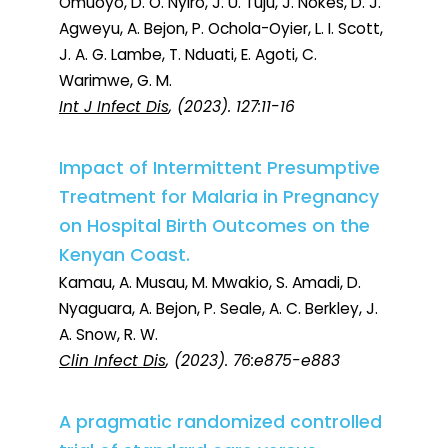
Omuoyo, D. O. Nyiro, J. U. Tuju, J. Nokes, D. J.
Agweyu, A. Bejon, P. Ochola-Oyier, L. I. Scott,
J. A. G. Lambe, T. Nduati, E. Agoti, C.
Warimwe, G. M.
Int J Infect Dis
, (2023). 127:11-16
Impact of Intermittent Presumptive
Treatment for Malaria in Pregnancy
on Hospital Birth Outcomes on the
Kenyan Coast.
Kamau, A. Musau, M. Mwakio, S. Amadi, D.
Nyaguara, A. Bejon, P. Seale, A. C. Berkley, J.
A. Snow, R. W.
Clin Infect Dis
, (2023). 76:e875-e883
A pragmatic randomized controlled