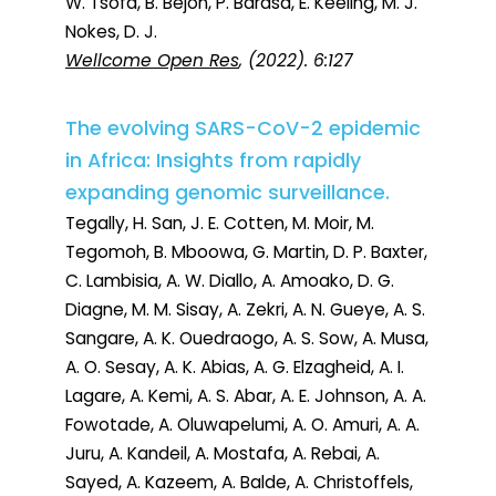
W. Tsofa, B. Bejon, P. Barasa, E. Keeling, M. J.
Nokes, D. J.
Wellcome Open Res
, (2022). 6:127
The evolving SARS-CoV-2 epidemic
in Africa: Insights from rapidly
expanding genomic surveillance.
Tegally, H. San, J. E. Cotten, M. Moir, M.
Tegomoh, B. Mboowa, G. Martin, D. P. Baxter,
C. Lambisia, A. W. Diallo, A. Amoako, D. G.
Diagne, M. M. Sisay, A. Zekri, A. N. Gueye, A. S.
Sangare, A. K. Ouedraogo, A. S. Sow, A. Musa,
A. O. Sesay, A. K. Abias, A. G. Elzagheid, A. I.
Lagare, A. Kemi, A. S. Abar, A. E. Johnson, A. A.
Fowotade, A. Oluwapelumi, A. O. Amuri, A. A.
Juru, A. Kandeil, A. Mostafa, A. Rebai, A.
Sayed, A. Kazeem, A. Balde, A. Christoffels,