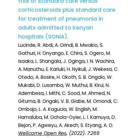
trial of standard care versus
corticosteroids plus standard care
for treatment of pneumonia in
adults admitted to Kenyan
hospitals (SONIA).
Lucinde, R. Abdi, A. Orindi, B. Mwakio, S.
Gathuri, H. Onyango, E. Chira, S. Ogero, M.
Isaaka, L. Shangala, J. Oginga, I. N. Wachira,
A. Manuthu, E. Kariuki, H. Nyikuli, J. Wekesa, C.
Otedo, A. Bosire, H. Okoth, S. B. Ongalo, W.
Mukabi, D. Lusamba, W. Muthui, B. Kirui, N.
Adembesa, I. Mithi, C. Sood, M. Ahmed, N.
Gituma, B. Ongaki, V. B. Giabe, M. Omondi, C.
Ombajo, L. A. Kagucia, W. English, M.
Hamaluba, M. Ochola-Oyier, L. I. Kamuya, D.
Bejon, P. Agweyu, A. Akech, S. Etyang, A. O.
Wellcome Open Res
, (2022). 7:269