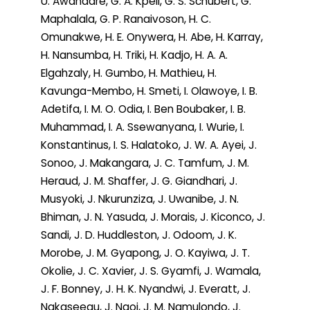
U. Awandare, G. A. Kpeli, G. S. Schubert, G.
Maphalala, G. P. Ranaivoson, H. C.
Omunakwe, H. E. Onywera, H. Abe, H. Karray,
H. Nansumba, H. Triki, H. Kadjo, H. A. A.
Elgahzaly, H. Gumbo, H. Mathieu, H.
Kavunga-Membo, H. Smeti, I. Olawoye, I. B.
Adetifa, I. M. O. Odia, I. Ben Boubaker, I. B.
Muhammad, I. A. Ssewanyana, I. Wurie, I.
Konstantinus, I. S. Halatoko, J. W. A. Ayei, J.
Sonoo, J. Makangara, J. C. Tamfum, J. M.
Heraud, J. M. Shaffer, J. G. Giandhari, J.
Musyoki, J. Nkurunziza, J. Uwanibe, J. N.
Bhiman, J. N. Yasuda, J. Morais, J. Kiconco, J.
Sandi, J. D. Huddleston, J. Odoom, J. K.
Morobe, J. M. Gyapong, J. O. Kayiwa, J. T.
Okolie, J. C. Xavier, J. S. Gyamfi, J. Wamala,
J. F. Bonney, J. H. K. Nyandwi, J. Everatt, J.
Nakaseegu, J. Ngoi, J. M. Namulondo, J.