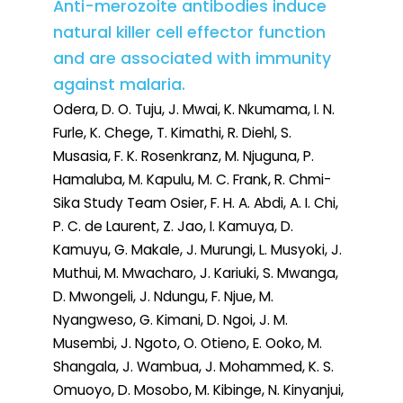
Anti-merozoite antibodies induce
natural killer cell effector function
and are associated with immunity
against malaria.
Odera, D. O. Tuju, J. Mwai, K. Nkumama, I. N.
Furle, K. Chege, T. Kimathi, R. Diehl, S.
Musasia, F. K. Rosenkranz, M. Njuguna, P.
Hamaluba, M. Kapulu, M. C. Frank, R. Chmi-
Sika Study Team Osier, F. H. A. Abdi, A. I. Chi,
P. C. de Laurent, Z. Jao, I. Kamuya, D.
Kamuyu, G. Makale, J. Murungi, L. Musyoki, J.
Muthui, M. Mwacharo, J. Kariuki, S. Mwanga,
D. Mwongeli, J. Ndungu, F. Njue, M.
Nyangweso, G. Kimani, D. Ngoi, J. M.
Musembi, J. Ngoto, O. Otieno, E. Ooko, M.
Shangala, J. Wambua, J. Mohammed, K. S.
Omuoyo, D. Mosobo, M. Kibinge, N. Kinyanjui,