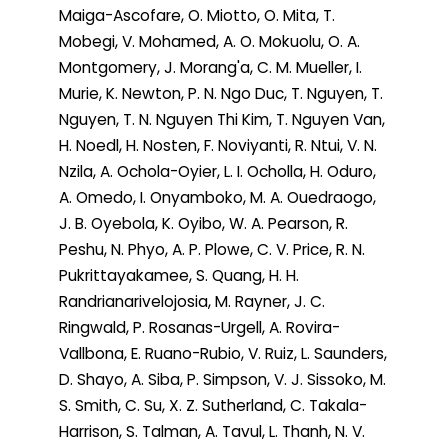
Maiga-Ascofare, O. Miotto, O. Mita, T.
Mobegi, V. Mohamed, A. O. Mokuolu, O. A.
Montgomery, J. Morang'a, C. M. Mueller, I.
Murie, K. Newton, P. N. Ngo Duc, T. Nguyen, T.
Nguyen, T. N. Nguyen Thi Kim, T. Nguyen Van,
H. Noedl, H. Nosten, F. Noviyanti, R. Ntui, V. N.
Nzila, A. Ochola-Oyier, L. I. Ocholla, H. Oduro,
A. Omedo, I. Onyamboko, M. A. Ouedraogo,
J. B. Oyebola, K. Oyibo, W. A. Pearson, R.
Peshu, N. Phyo, A. P. Plowe, C. V. Price, R. N.
Pukrittayakamee, S. Quang, H. H.
Randrianarivelojosia, M. Rayner, J. C.
Ringwald, P. Rosanas-Urgell, A. Rovira-
Vallbona, E. Ruano-Rubio, V. Ruiz, L. Saunders,
D. Shayo, A. Siba, P. Simpson, V. J. Sissoko, M.
S. Smith, C. Su, X. Z. Sutherland, C. Takala-
Harrison, S. Talman, A. Tavul, L. Thanh, N. V.