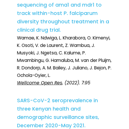
sequencing of ama1 and mdr1 to
track within-host P. falciparum
diversity throughout treatment in a
clinical drug trial.
Wamae, K. Ndwiga, L. Kharabora, O. Kimenyi,
K. Osoti, V. de Laurent, Z. Wambua, J.
Musyoki, J. Ngetsa, C. Kalume, P.
Mwambingu, G. Hamaluba, M. van der Pluijm,
R. Dondorp, A. M. Bailey, J. Juliano, J. Bejon, P.
Ochola-Oyier, L.
Wellcome Open Res
, (2022). 7:95
SARS-CoV-2 seroprevalence in
three Kenyan health and
demographic surveillance sites,
December 2020-May 2021.