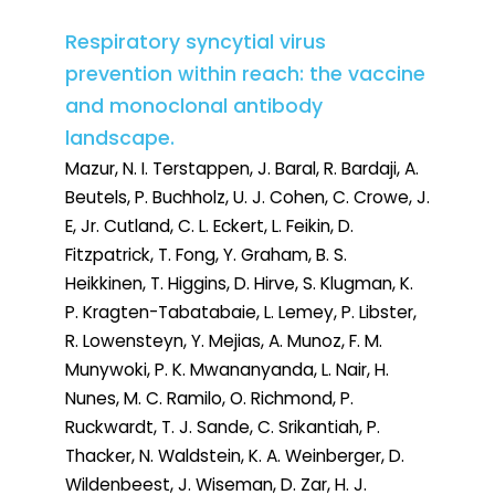
Respiratory syncytial virus
prevention within reach: the vaccine
and monoclonal antibody
landscape.
Mazur, N. I. Terstappen, J. Baral, R. Bardaji, A.
Beutels, P. Buchholz, U. J. Cohen, C. Crowe, J.
E, Jr. Cutland, C. L. Eckert, L. Feikin, D.
Fitzpatrick, T. Fong, Y. Graham, B. S.
Heikkinen, T. Higgins, D. Hirve, S. Klugman, K.
P. Kragten-Tabatabaie, L. Lemey, P. Libster,
R. Lowensteyn, Y. Mejias, A. Munoz, F. M.
Munywoki, P. K. Mwananyanda, L. Nair, H.
Nunes, M. C. Ramilo, O. Richmond, P.
Ruckwardt, T. J. Sande, C. Srikantiah, P.
Thacker, N. Waldstein, K. A. Weinberger, D.
Wildenbeest, J. Wiseman, D. Zar, H. J.