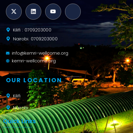
Kilifi : 0709203000
Nairobi: 0709203000
info@kemri-wellcome.org
kemri-wellcome.org
OUR LOCATION
Kilifi
Nairobi
Quick Links