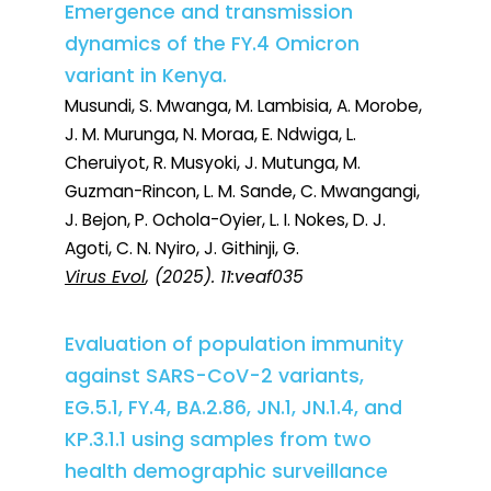
Emergence and transmission
dynamics of the FY.4 Omicron
variant in Kenya.
Musundi, S. Mwanga, M. Lambisia, A. Morobe,
J. M. Murunga, N. Moraa, E. Ndwiga, L.
Cheruiyot, R. Musyoki, J. Mutunga, M.
Guzman-Rincon, L. M. Sande, C. Mwangangi,
J. Bejon, P. Ochola-Oyier, L. I. Nokes, D. J.
Agoti, C. N. Nyiro, J. Githinji, G.
Virus Evol
, (2025). 11:veaf035
Evaluation of population immunity
against SARS-CoV-2 variants,
EG.5.1, FY.4, BA.2.86, JN.1, JN.1.4, and
KP.3.1.1 using samples from two
health demographic surveillance