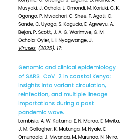
Musyoki, J. Ochola, L. Omondi, M. Kariuki, C. K.
Ogongo, P. Mwachari, C. Shee, F. Agoti, C.
Sande, C. Uyoga, S. Kagucia, E. Agweyu, A.
Bejon, P. Scott, J. A. G. Warimwe, G. M.
Ochola-Oyier, L. I. Nyagwange, J.
Viruses
, (2025). 17:
Genomic and clinical epidemiology
of SARS-CoV-2 in coastal Kenya:
insights into variant circulation,
reinfection, and multiple lineage
importations during a post-
pandemic wave.
Lambisia, A. W. Katama, E. N. Moraa, E. Mwita,
J. M. Gallagher, K. Mutunga, M. Nyale, E.
Omungala, J. Mwanga, M. Murunga, N. Nyiro,