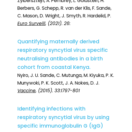
Zylbersztejn, A. Pembrey, L. Goldstein, H.
Berbers, G. Schepp, R. van der Klis, F. Sande,
C. Mason, D. Wright, J. Smyth, R. Hardelid, P.
Euro Surveill
, (2021). 26:
Quantifying maternally derived
respiratory syncytial virus specific
neutralising antibodies in a birth
cohort from coastal Kenya.
Nyiro, J. U. Sande, C. Mutunga, M. Kiyuka, P. K.
Munywoki, P. K. Scott, J. A. Nokes, D. J.
Vaccine
, (2015). 33:1797-801
Identifying infections with
respiratory syncytial virus by using
specific immunoglobulin G (IgG)