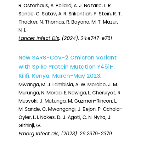
R. Osterhaus, A. Pollard, A. J. Nazario, L. R.
Sande, C. Satav, A. R. Srikantiah, P. Stein, R. T.
Thacker, N. Thomas, R. Bayona, M. T. Mazur,
N. I.
Lancet Infect Dis
, (2024). 24:e747-e761
New SARS-CoV-2 Omicron Variant
with Spike Protein Mutation Y451H,
Kilifi, Kenya, March-May 2023.
Mwanga, M. J. Lambisia, A. W. Morobe, J. M.
Murunga, N. Moraa, E. Ndwiga, L. Cheruiyot, R.
Musyoki, J. Mutunga, M. Guzman-Rincon, L.
M. Sande, C. Mwangangi, J. Bejon, P. Ochola-
Oyier, L. I. Nokes, D. J. Agoti, C. N. Nyiro, J.
Githinji, G.
Emerg Infect Dis
, (2023). 29:2376-2379