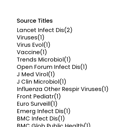
Source Titles
Lancet Infect Dis
(2)
Viruses
(1)
Virus Evol
(1)
Vaccine
(1)
Trends Microbiol
(1)
Open Forum Infect Dis
(1)
J Med Virol
(1)
J Clin Microbiol
(1)
Influenza Other Respir Viruses
(1)
Front Pediatr
(1)
Euro Surveill
(1)
Emerg Infect Dis
(1)
BMC Infect Dis
(1)
BMC Glob Public Health
(1)