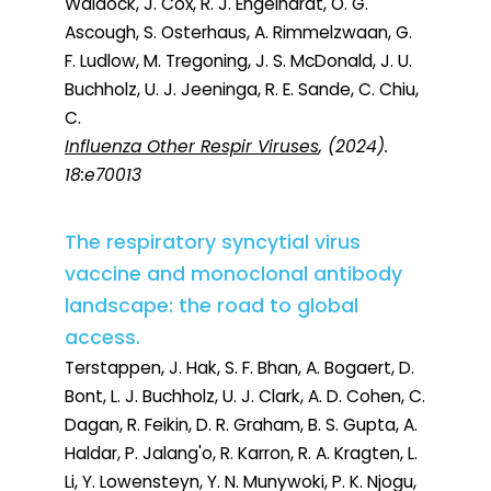
Waldock, J. Cox, R. J. Engelhardt, O. G.
Ascough, S. Osterhaus, A. Rimmelzwaan, G.
F. Ludlow, M. Tregoning, J. S. McDonald, J. U.
Buchholz, U. J. Jeeninga, R. E. Sande, C. Chiu,
C.
Influenza Other Respir Viruses
, (2024).
18:e70013
The respiratory syncytial virus
vaccine and monoclonal antibody
landscape: the road to global
access.
Terstappen, J. Hak, S. F. Bhan, A. Bogaert, D.
Bont, L. J. Buchholz, U. J. Clark, A. D. Cohen, C.
Dagan, R. Feikin, D. R. Graham, B. S. Gupta, A.
Haldar, P. Jalang'o, R. Karron, R. A. Kragten, L.
Li, Y. Lowensteyn, Y. N. Munywoki, P. K. Njogu,