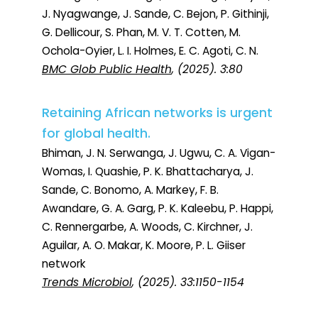
J. Nyagwange, J. Sande, C. Bejon, P. Githinji,
G. Dellicour, S. Phan, M. V. T. Cotten, M.
Ochola-Oyier, L. I. Holmes, E. C. Agoti, C. N.
BMC Glob Public Health
, (2025). 3:80
Retaining African networks is urgent
for global health.
Bhiman, J. N. Serwanga, J. Ugwu, C. A. Vigan-
Womas, I. Quashie, P. K. Bhattacharya, J.
Sande, C. Bonomo, A. Markey, F. B.
Awandare, G. A. Garg, P. K. Kaleebu, P. Happi,
C. Rennergarbe, A. Woods, C. Kirchner, J.
Aguilar, A. O. Makar, K. Moore, P. L. Giiser
network
Trends Microbiol
, (2025). 33:1150-1154