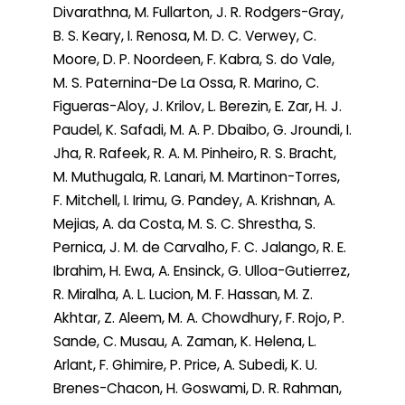
Divarathna, M. Fullarton, J. R. Rodgers-Gray,
B. S. Keary, I. Renosa, M. D. C. Verwey, C.
Moore, D. P. Noordeen, F. Kabra, S. do Vale,
M. S. Paternina-De La Ossa, R. Marino, C.
Figueras-Aloy, J. Krilov, L. Berezin, E. Zar, H. J.
Paudel, K. Safadi, M. A. P. Dbaibo, G. Jroundi, I.
Jha, R. Rafeek, R. A. M. Pinheiro, R. S. Bracht,
M. Muthugala, R. Lanari, M. Martinon-Torres,
F. Mitchell, I. Irimu, G. Pandey, A. Krishnan, A.
Mejias, A. da Costa, M. S. C. Shrestha, S.
Pernica, J. M. de Carvalho, F. C. Jalango, R. E.
Ibrahim, H. Ewa, A. Ensinck, G. Ulloa-Gutierrez,
R. Miralha, A. L. Lucion, M. F. Hassan, M. Z.
Akhtar, Z. Aleem, M. A. Chowdhury, F. Rojo, P.
Sande, C. Musau, A. Zaman, K. Helena, L.
Arlant, F. Ghimire, P. Price, A. Subedi, K. U.
Brenes-Chacon, H. Goswami, D. R. Rahman,