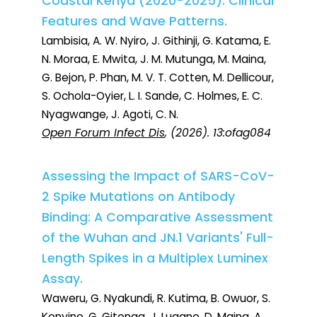
Coastal Kenya (2020-2025): Clinical
Features and Wave Patterns.
Lambisia, A. W. Nyiro, J. Githinji, G. Katama, E.
N. Moraa, E. Mwita, J. M. Mutunga, M. Maina,
G. Bejon, P. Phan, M. V. T. Cotten, M. Dellicour,
S. Ochola-Oyier, L. I. Sande, C. Holmes, E. C.
Nyagwange, J. Agoti, C. N.
Open Forum Infect Dis
, (2026). 13:ofag084
Assessing the Impact of SARS-CoV-
2 Spike Mutations on Antibody
Binding: A Comparative Assessment
of the Wuhan and JN.1 Variants' Full-
Length Spikes in a Multiplex Luminex
Assay.
Waweru, G. Nyakundi, R. Kutima, B. Owuor, S.
Konyino, G. Gitonga, J. Lugano, D. Maina, A.