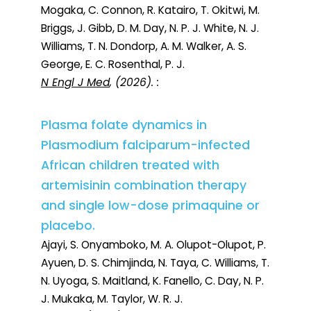
Mogaka, C. Connon, R. Katairo, T. Okitwi, M.
Briggs, J. Gibb, D. M. Day, N. P. J. White, N. J.
Williams, T. N. Dondorp, A. M. Walker, A. S.
George, E. C. Rosenthal, P. J.
N Engl J Med
, (2026). :
Plasma folate dynamics in
Plasmodium falciparum-infected
African children treated with
artemisinin combination therapy
and single low-dose primaquine or
placebo.
Ajayi, S. Onyamboko, M. A. Olupot-Olupot, P.
Ayuen, D. S. Chimjinda, N. Taya, C. Williams, T.
N. Uyoga, S. Maitland, K. Fanello, C. Day, N. P.
J. Mukaka, M. Taylor, W. R. J.