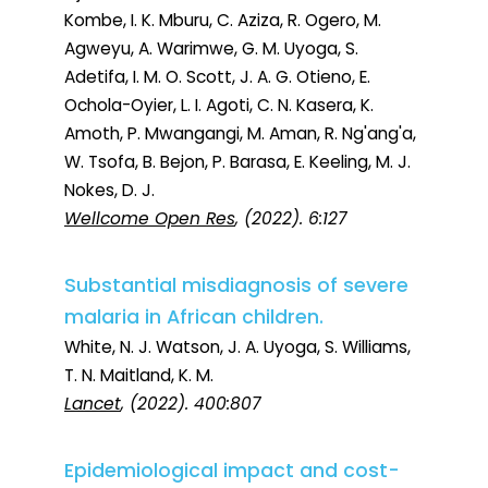
Kombe, I. K. Mburu, C. Aziza, R. Ogero, M.
Agweyu, A. Warimwe, G. M. Uyoga, S.
Adetifa, I. M. O. Scott, J. A. G. Otieno, E.
Ochola-Oyier, L. I. Agoti, C. N. Kasera, K.
Amoth, P. Mwangangi, M. Aman, R. Ng'ang'a,
W. Tsofa, B. Bejon, P. Barasa, E. Keeling, M. J.
Nokes, D. J.
Wellcome Open Res
, (2022). 6:127
Substantial misdiagnosis of severe
malaria in African children.
White, N. J. Watson, J. A. Uyoga, S. Williams,
T. N. Maitland, K. M.
Lancet
, (2022). 400:807
Epidemiological impact and cost-