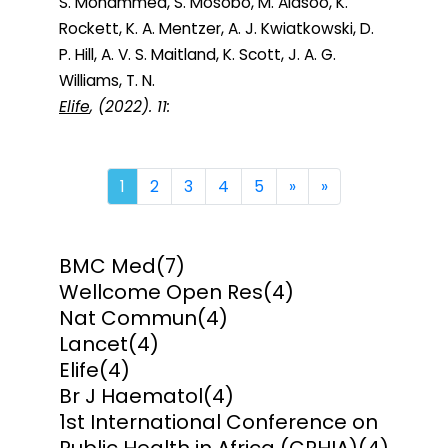
S. Mohammed, S. Mosobo, M. Alasoo, K.
Rockett, K. A. Mentzer, A. J. Kwiatkowski, D.
P. Hill, A. V. S. Maitland, K. Scott, J. A. G.
Williams, T. N.
Elife
, (2022). 11:
Next
Last
1
2
3
4
5
»
»
BMC Med
(7)
Wellcome Open Res
(4)
Nat Commun
(4)
Lancet
(4)
Elife
(4)
Br J Haematol
(4)
1st International Conference on