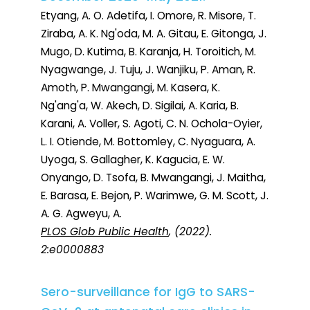
Etyang, A. O. Adetifa, I. Omore, R. Misore, T.
Ziraba, A. K. Ng'oda, M. A. Gitau, E. Gitonga, J.
Mugo, D. Kutima, B. Karanja, H. Toroitich, M.
Nyagwange, J. Tuju, J. Wanjiku, P. Aman, R.
Amoth, P. Mwangangi, M. Kasera, K.
Ng'ang'a, W. Akech, D. Sigilai, A. Karia, B.
Karani, A. Voller, S. Agoti, C. N. Ochola-Oyier,
L. I. Otiende, M. Bottomley, C. Nyaguara, A.
Uyoga, S. Gallagher, K. Kagucia, E. W.
Onyango, D. Tsofa, B. Mwangangi, J. Maitha,
E. Barasa, E. Bejon, P. Warimwe, G. M. Scott, J.
A. G. Agweyu, A.
PLOS Glob Public Health
, (2022).
2:e0000883
Sero-surveillance for IgG to SARS-