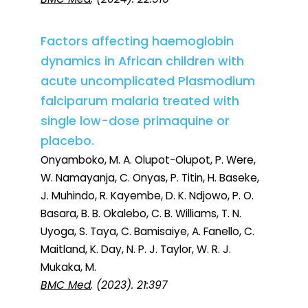
Factors affecting haemoglobin
dynamics in African children with
acute uncomplicated Plasmodium
falciparum malaria treated with
single low-dose primaquine or
placebo.
Onyamboko, M. A. Olupot-Olupot, P. Were,
W. Namayanja, C. Onyas, P. Titin, H. Baseke,
J. Muhindo, R. Kayembe, D. K. Ndjowo, P. O.
Basara, B. B. Okalebo, C. B. Williams, T. N.
Uyoga, S. Taya, C. Bamisaiye, A. Fanello, C.
Maitland, K. Day, N. P. J. Taylor, W. R. J.
Mukaka, M.
BMC Med
, (2023). 21:397