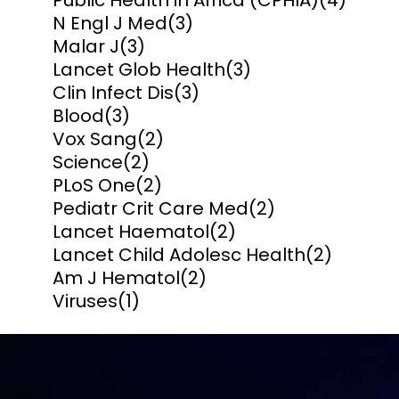
Public Health in Africa (CPHIA)
(4)
N Engl J Med
(3)
Malar J
(3)
Lancet Glob Health
(3)
Clin Infect Dis
(3)
Blood
(3)
Vox Sang
(2)
Science
(2)
PLoS One
(2)
Pediatr Crit Care Med
(2)
Lancet Haematol
(2)
Lancet Child Adolesc Health
(2)
Am J Hematol
(2)
Viruses
(1)