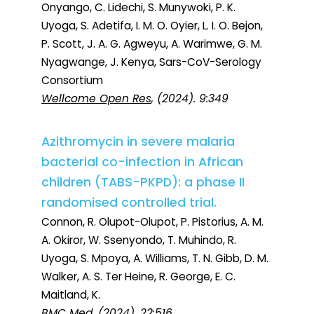
Onyango, C. Lidechi, S. Munywoki, P. K.
Uyoga, S. Adetifa, I. M. O. Oyier, L. I. O. Bejon,
P. Scott, J. A. G. Agweyu, A. Warimwe, G. M.
Nyagwange, J. Kenya, Sars-CoV-Serology
Consortium
Wellcome Open Res
, (2024). 9:349
Azithromycin in severe malaria
bacterial co-infection in African
children (TABS-PKPD): a phase II
randomised controlled trial.
Connon, R. Olupot-Olupot, P. Pistorius, A. M.
A. Okiror, W. Ssenyondo, T. Muhindo, R.
Uyoga, S. Mpoya, A. Williams, T. N. Gibb, D. M.
Walker, A. S. Ter Heine, R. George, E. C.
Maitland, K.
BMC Med
, (2024). 22:516