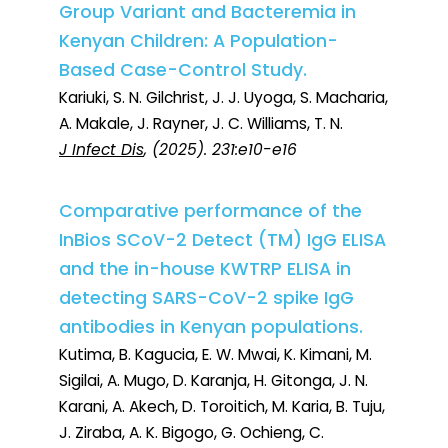
Group Variant and Bacteremia in
Kenyan Children: A Population-
Based Case-Control Study.
Kariuki, S. N. Gilchrist, J. J. Uyoga, S. Macharia,
A. Makale, J. Rayner, J. C. Williams, T. N.
J Infect Dis
, (2025). 231:e10-e16
Comparative performance of the
InBios SCoV-2 Detect (TM) IgG ELISA
and the in-house KWTRP ELISA in
detecting SARS-CoV-2 spike IgG
antibodies in Kenyan populations.
Kutima, B. Kagucia, E. W. Mwai, K. Kimani, M.
Sigilai, A. Mugo, D. Karanja, H. Gitonga, J. N.
Karani, A. Akech, D. Toroitich, M. Karia, B. Tuju,
J. Ziraba, A. K. Bigogo, G. Ochieng, C.