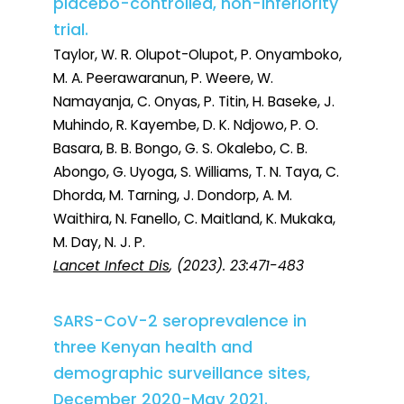
placebo-controlled, non-inferiority
trial.
Taylor, W. R. Olupot-Olupot, P. Onyamboko,
M. A. Peerawaranun, P. Weere, W.
Namayanja, C. Onyas, P. Titin, H. Baseke, J.
Muhindo, R. Kayembe, D. K. Ndjowo, P. O.
Basara, B. B. Bongo, G. S. Okalebo, C. B.
Abongo, G. Uyoga, S. Williams, T. N. Taya, C.
Dhorda, M. Tarning, J. Dondorp, A. M.
Waithira, N. Fanello, C. Maitland, K. Mukaka,
M. Day, N. J. P.
Lancet Infect Dis
, (2023). 23:471-483
SARS-CoV-2 seroprevalence in
three Kenyan health and
demographic surveillance sites,
December 2020-May 2021.