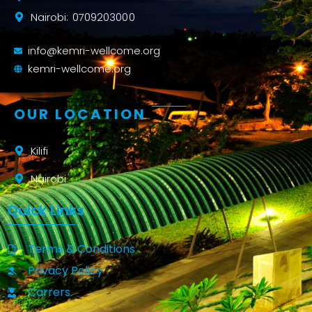
Nairobi: 0709203000
info@kemri-wellcome.org
kemri-wellcome.org
OUR LOCATION
Kilifi
Nairobi
Quick Links
Terms & Conditions
Privacy Policy
Carrers