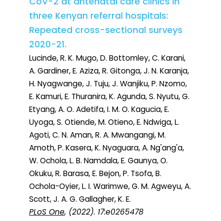
CoV-2 at antenatal care clinics in
three Kenyan referral hospitals:
Repeated cross-sectional surveys
2020-21.
Lucinde, R. K. Mugo, D. Bottomley, C. Karani,
A. Gardiner, E. Aziza, R. Gitonga, J. N. Karanja,
H. Nyagwange, J. Tuju, J. Wanjiku, P. Nzomo,
E. Kamuri, E. Thuranira, K. Agunda, S. Nyutu, G.
Etyang, A. O. Adetifa, I. M. O. Kagucia, E.
Uyoga, S. Otiende, M. Otieno, E. Ndwiga, L.
Agoti, C. N. Aman, R. A. Mwangangi, M.
Amoth, P. Kasera, K. Nyaguara, A. Ng'ang'a,
W. Ochola, L. B. Namdala, E. Gaunya, O.
Okuku, R. Barasa, E. Bejon, P. Tsofa, B.
Ochola-Oyier, L. I. Warimwe, G. M. Agweyu, A.
Scott, J. A. G. Gallagher, K. E.
PLoS One
, (2022). 17:e0265478