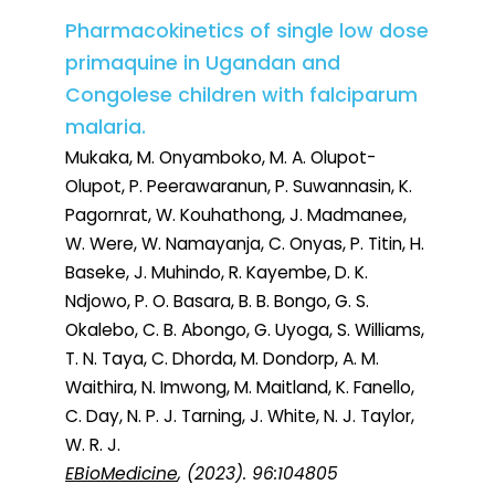
Pharmacokinetics of single low dose
primaquine in Ugandan and
Congolese children with falciparum
malaria.
Mukaka, M. Onyamboko, M. A. Olupot-
Olupot, P. Peerawaranun, P. Suwannasin, K.
Pagornrat, W. Kouhathong, J. Madmanee,
W. Were, W. Namayanja, C. Onyas, P. Titin, H.
Baseke, J. Muhindo, R. Kayembe, D. K.
Ndjowo, P. O. Basara, B. B. Bongo, G. S.
Okalebo, C. B. Abongo, G. Uyoga, S. Williams,
T. N. Taya, C. Dhorda, M. Dondorp, A. M.
Waithira, N. Imwong, M. Maitland, K. Fanello,
C. Day, N. P. J. Tarning, J. White, N. J. Taylor,
W. R. J.
EBioMedicine
, (2023). 96:104805