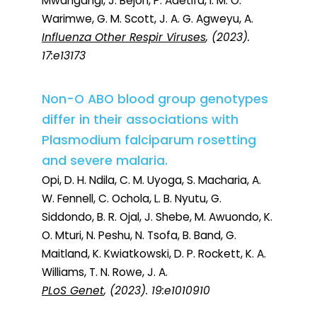
Mwangangi, J. Bejon, P. Adetifa, I. M. O.
Warimwe, G. M. Scott, J. A. G. Agweyu, A.
Influenza Other Respir Viruses
, (2023).
17:e13173
Non-O ABO blood group genotypes
differ in their associations with
Plasmodium falciparum rosetting
and severe malaria.
Opi, D. H. Ndila, C. M. Uyoga, S. Macharia, A.
W. Fennell, C. Ochola, L. B. Nyutu, G.
Siddondo, B. R. Ojal, J. Shebe, M. Awuondo, K.
O. Mturi, N. Peshu, N. Tsofa, B. Band, G.
Maitland, K. Kwiatkowski, D. P. Rockett, K. A.
Williams, T. N. Rowe, J. A.
PLoS Genet
, (2023). 19:e1010910