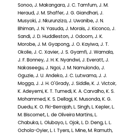
Sonoo, J. Makangara, J. C. Tamfum, J. M.
Heraud, J. M. Shaffer, J. G. Giandhari, J.
Musyoki, J. Nkurunziza, J. Uwanibe, J. N.
Bhiman, J. N. Yasuda, J. Morais, J. Kiconco, J.
Sandi, J. D. Huddleston, J. Odoom, J. K.
Morobe, J. M. Gyapong, J. O. Kayiwa, J. T.
Okolie, J. C. Xavier, J. S. Gyamfi, J. Wamala,
J. F. Bonney, J. H. K. Nyandwi, J. Everatt, J.
Nakaseegu, J. Ngoi, J. M. Namulondo, J.
Oguzie, J. U. Andeko, J. C. Lutwama, J. J.
Mogga, J. J. H. O'Grady, J. Siddle, K. J. Victoir,
K. Adeyemi, K. T. Tumedi, K. A. Carvalho, K. S.
Mohammed, K. S. Dellagi, K. Musonda, K. G.
Duedu, K. O. Fki-Berrajah, L. Singh, L. Kepler, L.
M. Biscornet, L. de Oliveira Martins, L.
Chabuka, L. Olubayo, L. Ojok, L. D. Deng, L. L.
Ochola-Oyier, L. I. Tyers, L. Mine, M. Ramuth,