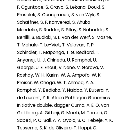
F. Oguntope, S. Grayo, S. Lekana-Douki, S.
Prosolek, S. Ouangraoua, S. van Wyk, S.
Schaffner, S. F. Kanyerezi, S. Ahuka-
Mundeke, S. Rudder, S. Pillay, S. Nabadda, S.
Behillil, S. Budiaki, S. L. van der Werf, S. Mashe,
T. Mohale, T. Le-Viet, T. Velavan, T. P.
Schindler, T. Maponga, T. G. Bedford, T.
Anyaneji, U. J. Chinedu, U. Ramphal, U.
George, U. E. Enouf, V. Nene, V. Gorova, V.
Roshdy, W. H. Karim, W. A. Ampofo, W. K.
Preiser, W. Choga, W. T. Ahmed, Y. A.
Ramphal, Y. Bediako, Y. Naidoo, Y. Butera, Y.
de Laurent, Z. R. Africa Pathogen Genomics
Initiative double, dagger Ouma, A. E. O. von
Gottberg, A. Githinji, G. Moeti, M. Tomori, O.
Sabeti, P. C. Sall, A. A. Oyola, S. O. Tebeje, Y. K.
Tessema, S. K. de Oliveira, T. Happi, C.