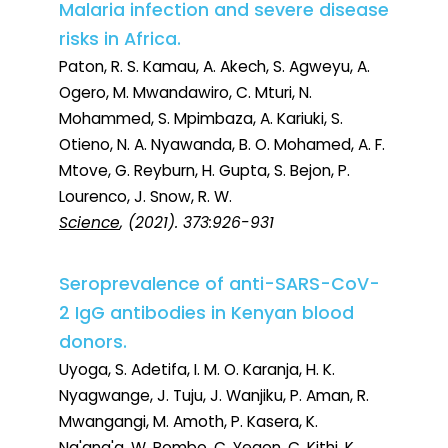
Malaria infection and severe disease
risks in Africa.
Paton, R. S. Kamau, A. Akech, S. Agweyu, A.
Ogero, M. Mwandawiro, C. Mturi, N.
Mohammed, S. Mpimbaza, A. Kariuki, S.
Otieno, N. A. Nyawanda, B. O. Mohamed, A. F.
Mtove, G. Reyburn, H. Gupta, S. Bejon, P.
Lourenco, J. Snow, R. W.
Science
, (2021). 373:926-931
Seroprevalence of anti-SARS-CoV-
2 IgG antibodies in Kenyan blood
donors.
Uyoga, S. Adetifa, I. M. O. Karanja, H. K.
Nyagwange, J. Tuju, J. Wanjiku, P. Aman, R.
Mwangangi, M. Amoth, P. Kasera, K.
Ng'ang'a, W. Rombo, C. Yegon, C. Kithi, K.