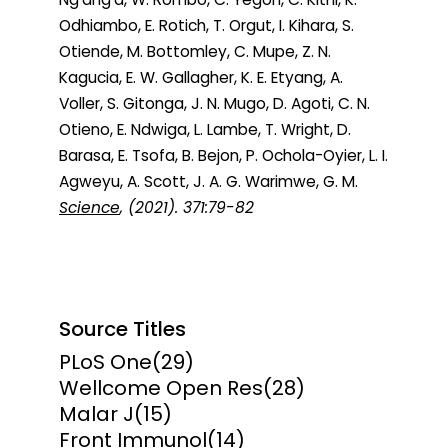
Odhiambo, E. Rotich, T. Orgut, I. Kihara, S.
Otiende, M. Bottomley, C. Mupe, Z. N.
Kagucia, E. W. Gallagher, K. E. Etyang, A.
Voller, S. Gitonga, J. N. Mugo, D. Agoti, C. N.
Otieno, E. Ndwiga, L. Lambe, T. Wright, D.
Barasa, E. Tsofa, B. Bejon, P. Ochola-Oyier, L. I.
Agweyu, A. Scott, J. A. G. Warimwe, G. M.
Science
, (2021). 371:79-82
Source Titles
PLoS One
(29)
Wellcome Open Res
(28)
Malar J
(15)
Front Immunol
(14)