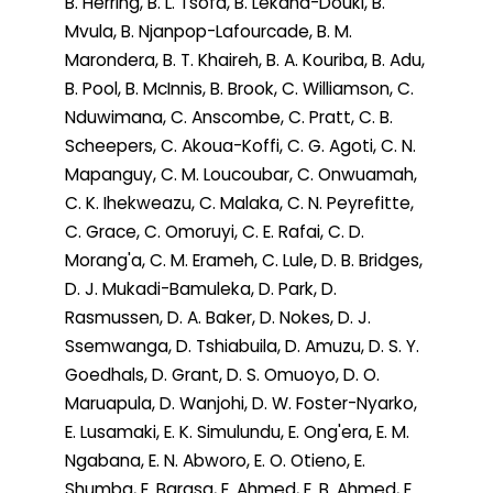
B. Herring, B. L. Tsofa, B. Lekana-Douki, B.
Mvula, B. Njanpop-Lafourcade, B. M.
Marondera, B. T. Khaireh, B. A. Kouriba, B. Adu,
B. Pool, B. McInnis, B. Brook, C. Williamson, C.
Nduwimana, C. Anscombe, C. Pratt, C. B.
Scheepers, C. Akoua-Koffi, C. G. Agoti, C. N.
Mapanguy, C. M. Loucoubar, C. Onwuamah,
C. K. Ihekweazu, C. Malaka, C. N. Peyrefitte,
C. Grace, C. Omoruyi, C. E. Rafai, C. D.
Morang'a, C. M. Erameh, C. Lule, D. B. Bridges,
D. J. Mukadi-Bamuleka, D. Park, D.
Rasmussen, D. A. Baker, D. Nokes, D. J.
Ssemwanga, D. Tshiabuila, D. Amuzu, D. S. Y.
Goedhals, D. Grant, D. S. Omuoyo, D. O.
Maruapula, D. Wanjohi, D. W. Foster-Nyarko,
E. Lusamaki, E. K. Simulundu, E. Ong'era, E. M.
Ngabana, E. N. Abworo, E. O. Otieno, E.
Shumba, E. Barasa, E. Ahmed, E. B. Ahmed, E.