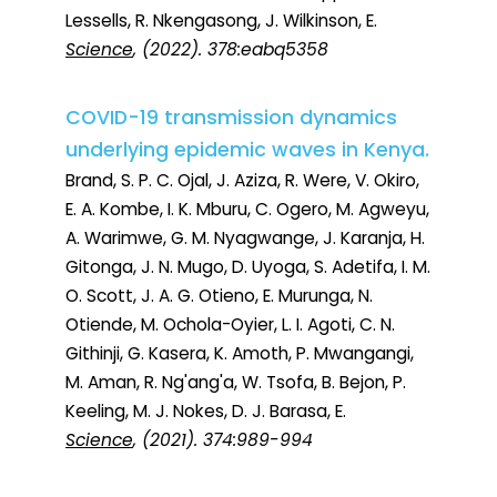
Lessells, R. Nkengasong, J. Wilkinson, E.
Science
, (2022). 378:eabq5358
COVID-19 transmission dynamics
underlying epidemic waves in Kenya.
Brand, S. P. C. Ojal, J. Aziza, R. Were, V. Okiro,
E. A. Kombe, I. K. Mburu, C. Ogero, M. Agweyu,
A. Warimwe, G. M. Nyagwange, J. Karanja, H.
Gitonga, J. N. Mugo, D. Uyoga, S. Adetifa, I. M.
O. Scott, J. A. G. Otieno, E. Murunga, N.
Otiende, M. Ochola-Oyier, L. I. Agoti, C. N.
Githinji, G. Kasera, K. Amoth, P. Mwangangi,
M. Aman, R. Ng'ang'a, W. Tsofa, B. Bejon, P.
Keeling, M. J. Nokes, D. J. Barasa, E.
Science
, (2021). 374:989-994