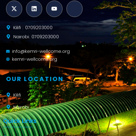
Kilifi : 0709203000
Nairobi: 0709203000
info@kemri-wellcome.org
kemri-wellcome.org
OUR LOCATION
Kilifi
Nairobi
Quick Links