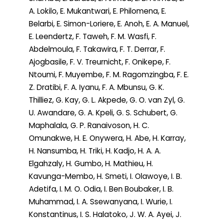
A. Lokilo, E. Mukantwari, E. Philomena, E.
Belarbi, E. Simon-Loriere, E. Anoh, E. A. Manuel,
E. Leendertz, F. Taweh, F. M. Wasfi, F.
Abdelmoula, F. Takawira, F. T. Derrar, F.
Ajogbasile, F. V. Treurnicht, F. Onikepe, F.
Ntoumi, F. Muyembe, F. M. Ragomzingba, F. E.
Z. Dratibi, F. A. Iyanu, F. A. Mbunsu, G. K.
Thilliez, G. Kay, G. L. Akpede, G. O. van Zyl, G.
U. Awandare, G. A. Kpeli, G. S. Schubert, G.
Maphalala, G. P. Ranaivoson, H. C.
Omunakwe, H. E. Onywera, H. Abe, H. Karray,
H. Nansumba, H. Triki, H. Kadjo, H. A. A.
Elgahzaly, H. Gumbo, H. Mathieu, H.
Kavunga-Membo, H. Smeti, I. Olawoye, I. B.
Adetifa, I. M. O. Odia, I. Ben Boubaker, I. B.
Muhammad, I. A. Ssewanyana, I. Wurie, I.
Konstantinus, I. S. Halatoko, J. W. A. Ayei, J.