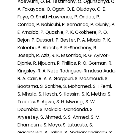
Adewumi, O. M. Testimony, O. Ogunsanya, O.
A. Fakayode, O. Ogah, O. E. Oludayo, O. E.
Faye, O. Smith-Lawrence, P. Ondoa, P.
Combe, P. Nabisubi, P. Semanda, P. Oluniyi, P.
E. Arnaldo, P. Quashie, P. K. Okokhere, P. O.
Bejon, P. Dussart, P. Bester, P. A. Mbala, P. K.
Kaleebu, P. Abechi, P. El-Shesheny, R.
Joseph, R. Aziz, R. K. Essomba, R. G. Ayivor-
Djanie, R. Njouom, R. Phillips, R. O. Gorman, R.
Kingsley, R. A. Neto Rodrigues, Rmdesa Audu,
R. A. Carr, R. A. A. Gargouri, S. Masmoudi, S.
Bootsma, S. Sankhe, S. Mohamed, S. I. Femi,
S. Mhalla, S. Hosch, S. Kassim, S. K. Metha, S.
Trabelsi, S. Agwa, S. H. Mwangi, S. W.
Doumbia, S. Makiala-Mandanda, S.
Aryeetey, S. Ahmed, S. S. Ahmed, S. M.
Elhamoumi, S. Moyo, S. Lutucuta, S.
Gaseitsiwe, S. Jalloh, S. Andriamandimby, S.