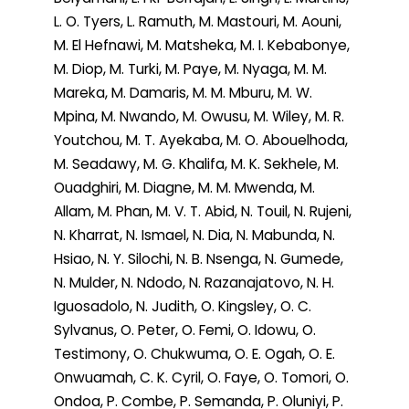
L. O. Tyers, L. Ramuth, M. Mastouri, M. Aouni,
M. El Hefnawi, M. Matsheka, M. I. Kebabonye,
M. Diop, M. Turki, M. Paye, M. Nyaga, M. M.
Mareka, M. Damaris, M. M. Mburu, M. W.
Mpina, M. Nwando, M. Owusu, M. Wiley, M. R.
Youtchou, M. T. Ayekaba, M. O. Abouelhoda,
M. Seadawy, M. G. Khalifa, M. K. Sekhele, M.
Ouadghiri, M. Diagne, M. M. Mwenda, M.
Allam, M. Phan, M. V. T. Abid, N. Touil, N. Rujeni,
N. Kharrat, N. Ismael, N. Dia, N. Mabunda, N.
Hsiao, N. Y. Silochi, N. B. Nsenga, N. Gumede,
N. Mulder, N. Ndodo, N. Razanajatovo, N. H.
Iguosadolo, N. Judith, O. Kingsley, O. C.
Sylvanus, O. Peter, O. Femi, O. Idowu, O.
Testimony, O. Chukwuma, O. E. Ogah, O. E.
Onwuamah, C. K. Cyril, O. Faye, O. Tomori, O.
Ondoa, P. Combe, P. Semanda, P. Oluniyi, P.