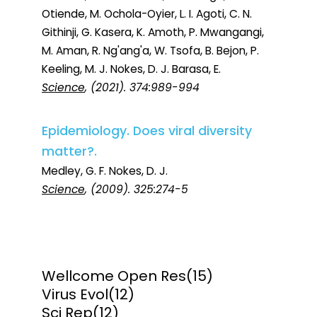
Otiende, M. Ochola-Oyier, L. I. Agoti, C. N.
Githinji, G. Kasera, K. Amoth, P. Mwangangi,
M. Aman, R. Ng'ang'a, W. Tsofa, B. Bejon, P.
Keeling, M. J. Nokes, D. J. Barasa, E.
Science
, (2021). 374:989-994
Epidemiology. Does viral diversity
matter?.
Medley, G. F. Nokes, D. J.
Science
, (2009). 325:274-5
Wellcome Open Res
(15)
Virus Evol
(12)
Sci Rep
(12)