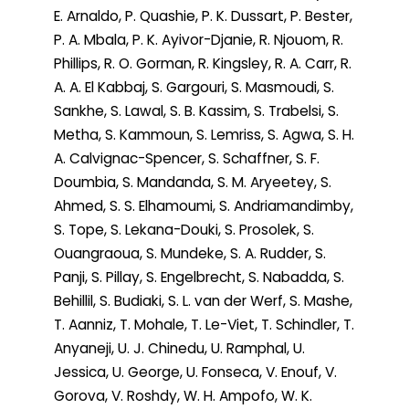
E. Arnaldo, P. Quashie, P. K. Dussart, P. Bester,
P. A. Mbala, P. K. Ayivor-Djanie, R. Njouom, R.
Phillips, R. O. Gorman, R. Kingsley, R. A. Carr, R.
A. A. El Kabbaj, S. Gargouri, S. Masmoudi, S.
Sankhe, S. Lawal, S. B. Kassim, S. Trabelsi, S.
Metha, S. Kammoun, S. Lemriss, S. Agwa, S. H.
A. Calvignac-Spencer, S. Schaffner, S. F.
Doumbia, S. Mandanda, S. M. Aryeetey, S.
Ahmed, S. S. Elhamoumi, S. Andriamandimby,
S. Tope, S. Lekana-Douki, S. Prosolek, S.
Ouangraoua, S. Mundeke, S. A. Rudder, S.
Panji, S. Pillay, S. Engelbrecht, S. Nabadda, S.
Behillil, S. Budiaki, S. L. van der Werf, S. Mashe,
T. Aanniz, T. Mohale, T. Le-Viet, T. Schindler, T.
Anyaneji, U. J. Chinedu, U. Ramphal, U.
Jessica, U. George, U. Fonseca, V. Enouf, V.
Gorova, V. Roshdy, W. H. Ampofo, W. K.