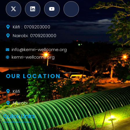
Kilifi : 0709203000
Nairobi: 0709203000
info@kemri-wellcome.org
kemri-wellcome.org
OUR LOCATION
Kilifi
Nairobi
Quick Links