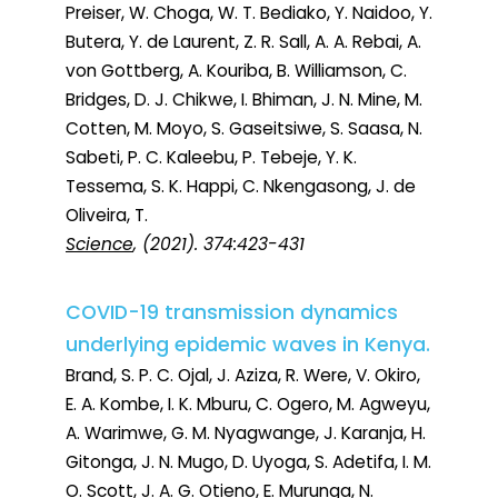
Preiser, W. Choga, W. T. Bediako, Y. Naidoo, Y.
Butera, Y. de Laurent, Z. R. Sall, A. A. Rebai, A.
von Gottberg, A. Kouriba, B. Williamson, C.
Bridges, D. J. Chikwe, I. Bhiman, J. N. Mine, M.
Cotten, M. Moyo, S. Gaseitsiwe, S. Saasa, N.
Sabeti, P. C. Kaleebu, P. Tebeje, Y. K.
Tessema, S. K. Happi, C. Nkengasong, J. de
Oliveira, T.
Science
, (2021). 374:423-431
COVID-19 transmission dynamics
underlying epidemic waves in Kenya.
Brand, S. P. C. Ojal, J. Aziza, R. Were, V. Okiro,
E. A. Kombe, I. K. Mburu, C. Ogero, M. Agweyu,
A. Warimwe, G. M. Nyagwange, J. Karanja, H.
Gitonga, J. N. Mugo, D. Uyoga, S. Adetifa, I. M.
O. Scott, J. A. G. Otieno, E. Murunga, N.