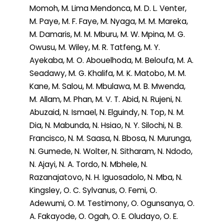
Momoh, M. Lima Mendonca, M. D. L. Venter,
M. Paye, M. F. Faye, M. Nyaga, M. M. Mareka,
M. Damaris, M. M. Mburu, M. W. Mpina, M. G.
Owusu, M. Wiley, M. R. Tatfeng, M. Y.
Ayekaba, M. O. Abouelhoda, M. Beloufa, M. A.
Seadawy, M. G. Khalifa, M. K. Matobo, M. M.
Kane, M. Salou, M. Mbulawa, M. B. Mwenda,
M. Allam, M. Phan, M. V. T. Abid, N. Rujeni, N.
Abuzaid, N. Ismael, N. Elguindy, N. Top, N. M.
Dia, N. Mabunda, N. Hsiao, N. Y. Silochi, N. B.
Francisco, N. M. Saasa, N. Bbosa, N. Murunga,
N. Gumede, N. Wolter, N. Sitharam, N. Ndodo,
N. Ajayi, N. A. Tordo, N. Mbhele, N.
Razanajatovo, N. H. Iguosadolo, N. Mba, N.
Kingsley, O. C. Sylvanus, O. Femi, O.
Adewumi, O. M. Testimony, O. Ogunsanya, O.
A. Fakayode, O. Ogah, O. E. Oludayo, O. E.