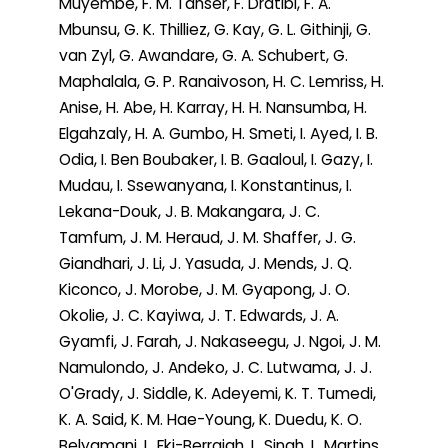
Muyembe, F. M. Tanser, F. Dratibi, F. A.
Mbunsu, G. K. Thilliez, G. Kay, G. L. Githinji, G.
van Zyl, G. Awandare, G. A. Schubert, G.
Maphalala, G. P. Ranaivoson, H. C. Lemriss, H.
Anise, H. Abe, H. Karray, H. H. Nansumba, H.
Elgahzaly, H. A. Gumbo, H. Smeti, I. Ayed, I. B.
Odia, I. Ben Boubaker, I. B. Gaaloul, I. Gazy, I.
Mudau, I. Ssewanyana, I. Konstantinus, I.
Lekana-Douk, J. B. Makangara, J. C.
Tamfum, J. M. Heraud, J. M. Shaffer, J. G.
Giandhari, J. Li, J. Yasuda, J. Mends, J. Q.
Kiconco, J. Morobe, J. M. Gyapong, J. O.
Okolie, J. C. Kayiwa, J. T. Edwards, J. A.
Gyamfi, J. Farah, J. Nakaseegu, J. Ngoi, J. M.
Namulondo, J. Andeko, J. C. Lutwama, J. J.
O'Grady, J. Siddle, K. Adeyemi, K. T. Tumedi,
K. A. Said, K. M. Hae-Young, K. Duedu, K. O.
Belyamani, L. Fki-Berrajah, L. Singh, L. Martins,