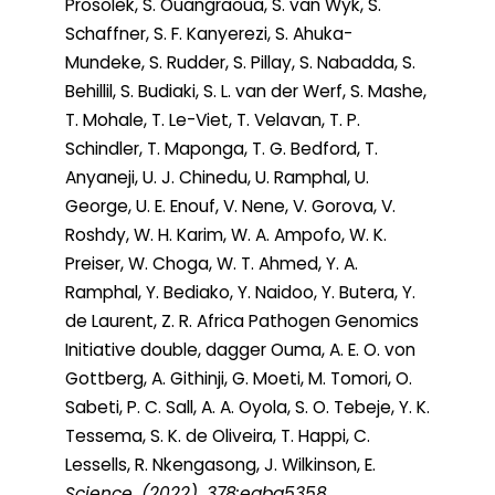
Prosolek, S. Ouangraoua, S. van Wyk, S.
Schaffner, S. F. Kanyerezi, S. Ahuka-
Mundeke, S. Rudder, S. Pillay, S. Nabadda, S.
Behillil, S. Budiaki, S. L. van der Werf, S. Mashe,
T. Mohale, T. Le-Viet, T. Velavan, T. P.
Schindler, T. Maponga, T. G. Bedford, T.
Anyaneji, U. J. Chinedu, U. Ramphal, U.
George, U. E. Enouf, V. Nene, V. Gorova, V.
Roshdy, W. H. Karim, W. A. Ampofo, W. K.
Preiser, W. Choga, W. T. Ahmed, Y. A.
Ramphal, Y. Bediako, Y. Naidoo, Y. Butera, Y.
de Laurent, Z. R. Africa Pathogen Genomics
Initiative double, dagger Ouma, A. E. O. von
Gottberg, A. Githinji, G. Moeti, M. Tomori, O.
Sabeti, P. C. Sall, A. A. Oyola, S. O. Tebeje, Y. K.
Tessema, S. K. de Oliveira, T. Happi, C.
Lessells, R. Nkengasong, J. Wilkinson, E.
Science
, (2022). 378:eabq5358