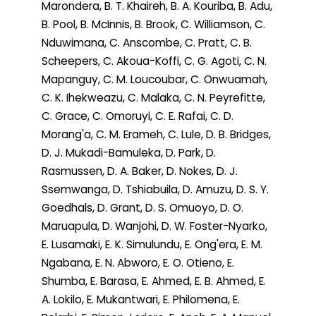
Marondera, B. T. Khaireh, B. A. Kouriba, B. Adu,
B. Pool, B. McInnis, B. Brook, C. Williamson, C.
Nduwimana, C. Anscombe, C. Pratt, C. B.
Scheepers, C. Akoua-Koffi, C. G. Agoti, C. N.
Mapanguy, C. M. Loucoubar, C. Onwuamah,
C. K. Ihekweazu, C. Malaka, C. N. Peyrefitte,
C. Grace, C. Omoruyi, C. E. Rafai, C. D.
Morang'a, C. M. Erameh, C. Lule, D. B. Bridges,
D. J. Mukadi-Bamuleka, D. Park, D.
Rasmussen, D. A. Baker, D. Nokes, D. J.
Ssemwanga, D. Tshiabuila, D. Amuzu, D. S. Y.
Goedhals, D. Grant, D. S. Omuoyo, D. O.
Maruapula, D. Wanjohi, D. W. Foster-Nyarko,
E. Lusamaki, E. K. Simulundu, E. Ong'era, E. M.
Ngabana, E. N. Abworo, E. O. Otieno, E.
Shumba, E. Barasa, E. Ahmed, E. B. Ahmed, E.
A. Lokilo, E. Mukantwari, E. Philomena, E.