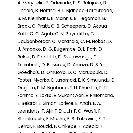
A. Marycelin, B. Oderinde, B. S. Bolajoko, B.
Dhaala, B. Herring, B. L. Njanpop-Lafourcade,
B. M. Kleinhans, B. McInnis, B. Tegomoh, B.
Brook, C. Pratt, C. B. Scheepers, C. Akoua-
Koffi, C. G. Agoti, C. N. Peyrefitte, C.
Daubenberger, C. Morang'a, C. M. Nokes, D.
J. Amoako, D. G. Bugembe, D. L. Park, D.
Baker, D. Doolabh, D. Ssemwanga, D.
Tshiabuila, D. Bassirou, D. Amuzu, D. S. Y.
Goedhals, D. Omuoyo, D. O. Maruapula, D.
Foster-Nyarko, E. Lusamaki, E. K. Simulundu, E.
Ong'era, E. M. Ngabana, E. N. Shumba, E. El
Fahime, E. Lokilo, E. Mukantwari, E. Philomena,
E. Belarbi, E. Simon-Loriere, E. Anoh, E. A.
Leendertz, F. Ajili, F. Enoch, F. O. Wasfi, F.
Abdelmoula, F. Mosha, F. S. Takawira, F. T.
Derrar, F. Bouzid, F. Onikepe, F. Adeola, F.