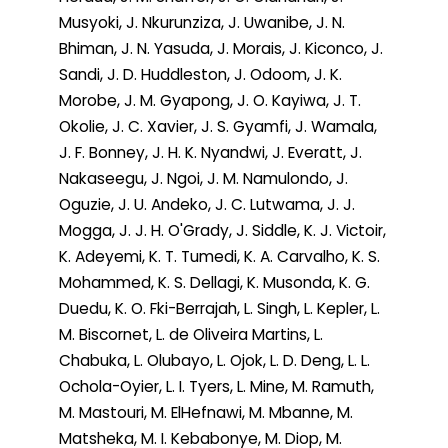
Musyoki, J. Nkurunziza, J. Uwanibe, J. N.
Bhiman, J. N. Yasuda, J. Morais, J. Kiconco, J.
Sandi, J. D. Huddleston, J. Odoom, J. K.
Morobe, J. M. Gyapong, J. O. Kayiwa, J. T.
Okolie, J. C. Xavier, J. S. Gyamfi, J. Wamala,
J. F. Bonney, J. H. K. Nyandwi, J. Everatt, J.
Nakaseegu, J. Ngoi, J. M. Namulondo, J.
Oguzie, J. U. Andeko, J. C. Lutwama, J. J.
Mogga, J. J. H. O'Grady, J. Siddle, K. J. Victoir,
K. Adeyemi, K. T. Tumedi, K. A. Carvalho, K. S.
Mohammed, K. S. Dellagi, K. Musonda, K. G.
Duedu, K. O. Fki-Berrajah, L. Singh, L. Kepler, L.
M. Biscornet, L. de Oliveira Martins, L.
Chabuka, L. Olubayo, L. Ojok, L. D. Deng, L. L.
Ochola-Oyier, L. I. Tyers, L. Mine, M. Ramuth,
M. Mastouri, M. ElHefnawi, M. Mbanne, M.
Matsheka, M. I. Kebabonye, M. Diop, M.