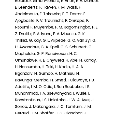
Belarbi, E. Simon-Loriere, E. Anoh, E. A. Manuel,
E. Leendertz, F. Taweh, F. M. Wasfi, F.
Abdelmoula, F. Takawira, F. T. Derrar, F.
Ajogbasile, F. V. Treurnicht, F. Onikepe, F.
Ntoumi, F. Muyembe, F. M. Ragomzingba, F. E.
Z. Dratibi, F. A. Iyanu, F. A. Mbunsu, G. K.
Thilliez, G. Kay, G. L. Akpede, G. O. van Zyl, G.
U. Awandare, G. A. Kpeli, G. S. Schubert, G.
Maphalala, G. P. Ranaivoson, H. C.
Omunakwe, H. E. Onywera, H. Abe, H. Karray,
H. Nansumba, H. Triki, H. Kadjo, H. A. A.
Elgahzaly, H. Gumbo, H. Mathieu, H.
Kavunga-Membo, H. Smeti, I. Olawoye, I. B.
Adetifa, I. M. O. Odia, I. Ben Boubaker, I. B.
Muhammad, I. A. Ssewanyana, I. Wurie, I.
Konstantinus, I. S. Halatoko, J. W. A. Ayei, J.
Sonoo, J. Makangara, J. C. Tamfum, J. M.
Heraud, J. M. Shaffer, J. G. Giandhari, J.