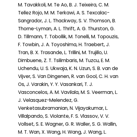
M. Tavakkoli, M. Te Ao, B. J. Teixeira, C. M.
Tellez Rojo, M. M. Terkawi, A. S. Texcalac-
Sangrador, J. L. Thackway, S. V. Thomson, B.
Thorne-Lyman, A. L. Thrift, A. G. Thurston, G.
D. Tillmann, T. Tobollik, M. Tonelli, M. Topouzis,
F. Towbin, J. A. Toyoshima, H. Traebert, J.
Tran, B. X. Trasande, L. Trillini, M. Trujillo, U.
Dimbuene, Z. T. Tsilimbaris, M. Tuzcu, E. M.
Uchendu, U. S. Ukwaja, K. N. Uzun, S. B. van de
Vijver, S. Van Dingenen, R. van Gool, C. H. van
Os, J. Varakin, Y. Y. Vasankari, T. J.
Vasconcelos, A. M. Vavilala, M. S. Veerman, L.
J. Velasquez-Melendez, G.
Venketasubramanian, N. Vijayakumar, L.
Villalpando, S. Violante, F. S. Vlassov, V. V.
Vollset, S. E. Wagner, G. R. Waller, S. G. Wallin,
M. T. Wan, X. Wang, H. Wang, J. Wang, L.