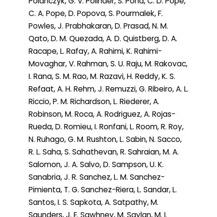
Polanczyk, G. V. Polinder, S. Pond, C. D. Pope,
C. A. Pope, D. Popova, S. Pourmalek, F.
Powles, J. Prabhakaran, D. Prasad, N. M.
Qato, D. M. Quezada, A. D. Quistberg, D. A.
Racape, L. Rafay, A. Rahimi, K. Rahimi-
Movaghar, V. Rahman, S. U. Raju, M. Rakovac,
I. Rana, S. M. Rao, M. Razavi, H. Reddy, K. S.
Refaat, A. H. Rehm, J. Remuzzi, G. Ribeiro, A. L.
Riccio, P. M. Richardson, L. Riederer, A.
Robinson, M. Roca, A. Rodriguez, A. Rojas-
Rueda, D. Romieu, I. Ronfani, L. Room, R. Roy,
N. Ruhago, G. M. Rushton, L. Sabin, N. Sacco,
R. L. Saha, S. Sahathevan, R. Sahraian, M. A.
Salomon, J. A. Salvo, D. Sampson, U. K.
Sanabria, J. R. Sanchez, L. M. Sanchez-
Pimienta, T. G. Sanchez-Riera, L. Sandar, L.
Santos, I. S. Sapkota, A. Satpathy, M.
Saunders, J. E. Sawhney, M. Saylan, M. I.