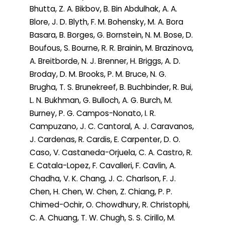
Bhutta, Z. A. Bikbov, B. Bin Abdulhak, A. A.
Blore, J. D. Blyth, F. M. Bohensky, M. A. Bora
Basara, B. Borges, G. Bornstein, N. M. Bose, D.
Boufous, S. Bourne, R. R. Brainin, M. Brazinova,
A. Breitborde, N. J. Brenner, H. Briggs, A. D.
Broday, D. M. Brooks, P. M. Bruce, N. G.
Brugha, T. S. Brunekreef, B. Buchbinder, R. Bui,
L. N. Bukhman, G. Bulloch, A. G. Burch, M.
Burney, P. G. Campos-Nonato, I. R.
Campuzano, J. C. Cantoral, A. J. Caravanos,
J. Cardenas, R. Cardis, E. Carpenter, D. O.
Caso, V. Castaneda-Orjuela, C. A. Castro, R.
E. Catala-Lopez, F. Cavalleri, F. Cavlin, A.
Chadha, V. K. Chang, J. C. Charlson, F. J.
Chen, H. Chen, W. Chen, Z. Chiang, P. P.
Chimed-Ochir, O. Chowdhury, R. Christophi,
C. A. Chuang, T. W. Chugh, S. S. Cirillo, M.