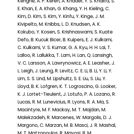
Kengne, A. P. Keren, A. Khader, Y. S. Khalifa, S.
E. Khan, E. A. Khan, G. Khang, Y. H. Kieling, C.
Kim, D. Kim, S. Kim, Y. Kinfu, Y. Kinge, J. M.
Kivipelto, M. Knibbs, L. D. Knudsen, A. K.
Kokubo, Y. Kosen, S. Krishnaswami, S. Kuate
Defo, B. Kucuk Bicer, B. Kuipers, E. J. Kulkarni,
C. Kulkarni, V. S. Kumar, G. A. Kyu, H. H. Lai, T.
Lalloo, R. Lallukka, T. Lam, H. Lan, Q. Lansingh,
V. C. Larsson, A. Lawrynowicz, A. E. Leasher, J.
L. Leigh, J. Leung, R. Levitz, C. E. Li, B. Li, Y. Li, Y.
Lim, S. S. Lind, M. Lipshultz, S. E. Liu, S. Liu, Y.
Lloyd, B. K. Lofgren, K. T. Logroscino, G. Looker,
K. J. Lortet-Tieulent, J. Lotufo, P. A. Lozano, R.
Lucas, R. M. Lunevicius, R. Lyons, R. A. Ma, S.
Macintyre, M. F. Mackay, M. T. Majdan, M.
Malekzadeh, R. Marcenes, W. Margolis, D. J.
Margono, C. Marzan, M. B. Masci, J. R. Mashal,
M. T. Matzopoulos, R. Mayosi, B. M.