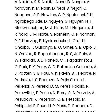
A. Naidoo, K. S. Naldi, L. Nand, D. Nangia, V.
Narayan, K. M. Nash, D. Neal, B. Nejjari, C.
Neupane, S. P. Newton, C. R. Ngalesoni, F. N.
Ngirabega Jde, D. Nguyen, G. Nguyen, N. T.
Nieuwenhuijsen, M. J. Nisar, M. I. Nogueira, J.
R. Nolla, J. M. Nolte, S. Norheim, O. F. Norman,
R. E. Norrving, B. Nyakarahuka, L. Oh, I. H.
Ohkubo, T. Olusanya, B. O. Omer, S. B. Opio, J.
N. Orozco, R. Pagcatipunan, R. S, Jr. Pain, A.
W. Pandian, J. D. Panelo, C. I. Papachristou,
C. Park, E. K. Parry, C. D. Paternina Caicedo, A.
J. Patten, S. B. Paul, V. K. Pavlin, B. I. Pearce, N.
Pedraza, L. S. Pedroza, A. Pejin Stokic, L.
Pekericli, A. Pereira, D. M. Perez-Padilla, R.
Perez-Ruiz, F. Perico, N. Perry, S. A. Pervaiz, A.
Pesudovs, K. Peterson, C. B. Petzold, M.
Phillips, M. R. Phua, H. P. Plass, D. Poenaru, D.