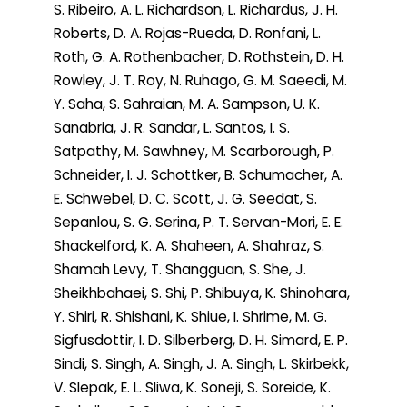
S. Ribeiro, A. L. Richardson, L. Richardus, J. H.
Roberts, D. A. Rojas-Rueda, D. Ronfani, L.
Roth, G. A. Rothenbacher, D. Rothstein, D. H.
Rowley, J. T. Roy, N. Ruhago, G. M. Saeedi, M.
Y. Saha, S. Sahraian, M. A. Sampson, U. K.
Sanabria, J. R. Sandar, L. Santos, I. S.
Satpathy, M. Sawhney, M. Scarborough, P.
Schneider, I. J. Schottker, B. Schumacher, A.
E. Schwebel, D. C. Scott, J. G. Seedat, S.
Sepanlou, S. G. Serina, P. T. Servan-Mori, E. E.
Shackelford, K. A. Shaheen, A. Shahraz, S.
Shamah Levy, T. Shangguan, S. She, J.
Sheikhbahaei, S. Shi, P. Shibuya, K. Shinohara,
Y. Shiri, R. Shishani, K. Shiue, I. Shrime, M. G.
Sigfusdottir, I. D. Silberberg, D. H. Simard, E. P.
Sindi, S. Singh, A. Singh, J. A. Singh, L. Skirbekk,
V. Slepak, E. L. Sliwa, K. Soneji, S. Soreide, K.