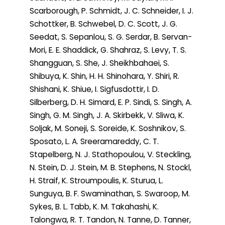
Scarborough, P. Schmidt, J. C. Schneider, I. J.
Schottker, B. Schwebel, D. C. Scott, J. G.
Seedat, S. Sepanlou, S. G. Serdar, B. Servan-
Mori, E. E. Shaddick, G. Shahraz, S. Levy, T. S.
Shangguan, S. She, J. Sheikhbahaei, S.
Shibuya, K. Shin, H. H. Shinohara, Y. Shiri, R.
Shishani, K. Shiue, I. Sigfusdottir, I. D.
Silberberg, D. H. Simard, E. P. Sindi, S. Singh, A.
Singh, G. M. Singh, J. A. Skirbekk, V. Sliwa, K.
Soljak, M. Soneji, S. Soreide, K. Soshnikov, S.
Sposato, L. A. Sreeramareddy, C. T.
Stapelberg, N. J. Stathopoulou, V. Steckling,
N. Stein, D. J. Stein, M. B. Stephens, N. Stockl,
H. Straif, K. Stroumpoulis, K. Sturua, L.
Sunguya, B. F. Swaminathan, S. Swaroop, M.
Sykes, B. L. Tabb, K. M. Takahashi, K.
Talongwa, R. T. Tandon, N. Tanne, D. Tanner,