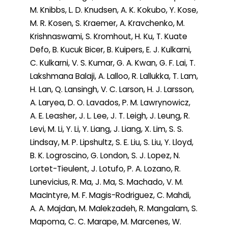
M. Knibbs, L. D. Knudsen, A. K. Kokubo, Y. Kose,
M. R. Kosen, S. Kraemer, A. Kravchenko, M.
Krishnaswami, S. Kromhout, H. Ku, T. Kuate
Defo, B. Kucuk Bicer, B. Kuipers, E. J. Kulkarni,
C. Kulkarni, V. S. Kumar, G. A. Kwan, G. F. Lai, T.
Lakshmana Balaji, A. Lalloo, R. Lallukka, T. Lam,
H. Lan, Q. Lansingh, V. C. Larson, H. J. Larsson,
A. Laryea, D. O. Lavados, P. M. Lawrynowicz,
A. E. Leasher, J. L. Lee, J. T. Leigh, J. Leung, R.
Levi, M. Li, Y. Li, Y. Liang, J. Liang, X. Lim, S. S.
Lindsay, M. P. Lipshultz, S. E. Liu, S. Liu, Y. Lloyd,
B. K. Logroscino, G. London, S. J. Lopez, N.
Lortet-Tieulent, J. Lotufo, P. A. Lozano, R.
Lunevicius, R. Ma, J. Ma, S. Machado, V. M.
MacIntyre, M. F. Magis-Rodriguez, C. Mahdi,
A. A. Majdan, M. Malekzadeh, R. Mangalam, S.
Mapoma, C. C. Marape, M. Marcenes, W.