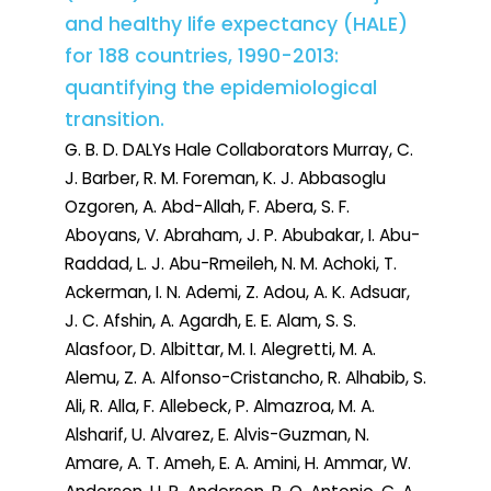
and healthy life expectancy (HALE)
for 188 countries, 1990-2013:
quantifying the epidemiological
transition.
G. B. D. DALYs Hale Collaborators Murray, C.
J. Barber, R. M. Foreman, K. J. Abbasoglu
Ozgoren, A. Abd-Allah, F. Abera, S. F.
Aboyans, V. Abraham, J. P. Abubakar, I. Abu-
Raddad, L. J. Abu-Rmeileh, N. M. Achoki, T.
Ackerman, I. N. Ademi, Z. Adou, A. K. Adsuar,
J. C. Afshin, A. Agardh, E. E. Alam, S. S.
Alasfoor, D. Albittar, M. I. Alegretti, M. A.
Alemu, Z. A. Alfonso-Cristancho, R. Alhabib, S.
Ali, R. Alla, F. Allebeck, P. Almazroa, M. A.
Alsharif, U. Alvarez, E. Alvis-Guzman, N.
Amare, A. T. Ameh, E. A. Amini, H. Ammar, W.