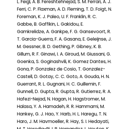
L. Feigl, A. B. Fereshtehnejad, S. M. Ferrari, A. J.
Ferri, C. P. Flaxman, A. D. Fleming, T. D. Foigt, N.
Foreman, K. J. Paleo, U. F. Franklin, R. C.
Gabbe, B. Gaffikin, L. Gakidou, E.
Gamkrelidze, A. Gankpe, F. G. Gansevoort, R.
T. Garcia-Guerra, F. A. Gasana, E. Geleijnse, J.
M. Gessner, B. D. Gething, P. Gibney, K. B.
Gillum, R. F. Ginawi, I. A. Giroud, M. Giussani, G.
Goenka, S. Goginashvili, K. Gomez Dantes, H.
Gona, P. Gonzalez de Cosio, T. Gonzalez-
Castell, D. Gotay, C. C. Goto, A. Gouda, H. N.
Guerrant, R. L. Gugnani, H. C. Guillemin, F.
Gunnell, D. Gupta, R. Gupta, R. Gutierrez, R. A.
Hafezi-Nejad, N. Hagan, H. Hagstromer, M.
Halasa, Y. A. Hamadeh, R. R. Hammami, M.
Hankey, G. J. Hao, Y. Harb, H. L. Haregu, T. N.
Haro, J. M. Havmoeller, R. Hay, S. I. Hedayati,
M. T. Heredia-Pi, I. B. Hernandez, L. Heuton, K.