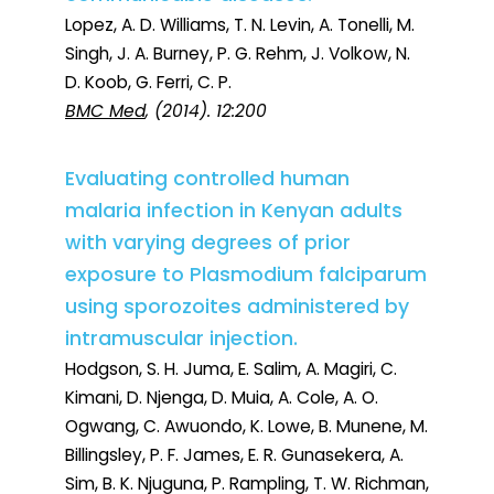
Lopez, A. D. Williams, T. N. Levin, A. Tonelli, M.
Singh, J. A. Burney, P. G. Rehm, J. Volkow, N.
D. Koob, G. Ferri, C. P.
BMC Med
, (2014). 12:200
Evaluating controlled human
malaria infection in Kenyan adults
with varying degrees of prior
exposure to Plasmodium falciparum
using sporozoites administered by
intramuscular injection.
Hodgson, S. H. Juma, E. Salim, A. Magiri, C.
Kimani, D. Njenga, D. Muia, A. Cole, A. O.
Ogwang, C. Awuondo, K. Lowe, B. Munene, M.
Billingsley, P. F. James, E. R. Gunasekera, A.
Sim, B. K. Njuguna, P. Rampling, T. W. Richman,