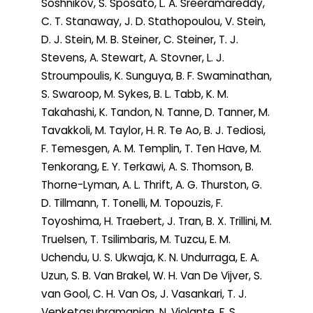
Soshnikov, S. Sposato, L. A. Sreeramareddy,
C. T. Stanaway, J. D. Stathopoulou, V. Stein,
D. J. Stein, M. B. Steiner, C. Steiner, T. J.
Stevens, A. Stewart, A. Stovner, L. J.
Stroumpoulis, K. Sunguya, B. F. Swaminathan,
S. Swaroop, M. Sykes, B. L. Tabb, K. M.
Takahashi, K. Tandon, N. Tanne, D. Tanner, M.
Tavakkoli, M. Taylor, H. R. Te Ao, B. J. Tediosi,
F. Temesgen, A. M. Templin, T. Ten Have, M.
Tenkorang, E. Y. Terkawi, A. S. Thomson, B.
Thorne-Lyman, A. L. Thrift, A. G. Thurston, G.
D. Tillmann, T. Tonelli, M. Topouzis, F.
Toyoshima, H. Traebert, J. Tran, B. X. Trillini, M.
Truelsen, T. Tsilimbaris, M. Tuzcu, E. M.
Uchendu, U. S. Ukwaja, K. N. Undurraga, E. A.
Uzun, S. B. Van Brakel, W. H. Van De Vijver, S.
van Gool, C. H. Van Os, J. Vasankari, T. J.
Venketasubramanian, N. Violante, F. S.