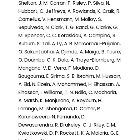
Shelton, J. M. Corran, P. Risley, P. Silva, N.
Hubbart, C. Jeffreys, A. Rowlands, K. Craik, R.
Cornelius, V. Hensmann, M. Molloy, S.
Sepulveda, N. Clark, T. G. Band, G. Clarke, G.
M. Spencer, C. C. Kerasidou, A. Campino, S.
Auburn, S. Tall, A. Ly, A. B. Mercereau-Puijalon,
O. Sakuntabhai, A. Djimde, A. Maiga, B. Toure,
O. Doumbo, O. K. Dolo, A. Troye-Blomberg, M.
Mangano, V. D. Verra, F. Modiano, D.
Bougouma, E. Sirima, S. B. Ibrahim, M. Hussain,
A. Eid, N. Elzein, A. Mohammed, H. Elhassan, A.
Elhassan, I. Williams, T. N. Ndila, C. Macharia,
A. Marsh, K. Manjurano, A. Reyburn, H.
Lemnge, M. Ishengoma, D. Carter, R.
Karunaweera, N. Fernando, D.
Dewasurendra, R. Drakeley, C. J. Riley, E. M.
Kwiatkowski, D. P. Rockett, K. A. Malaria, G. E.