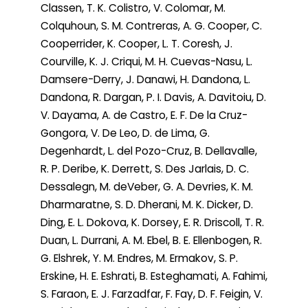
Classen, T. K. Colistro, V. Colomar, M.
Colquhoun, S. M. Contreras, A. G. Cooper, C.
Cooperrider, K. Cooper, L. T. Coresh, J.
Courville, K. J. Criqui, M. H. Cuevas-Nasu, L.
Damsere-Derry, J. Danawi, H. Dandona, L.
Dandona, R. Dargan, P. I. Davis, A. Davitoiu, D.
V. Dayama, A. de Castro, E. F. De la Cruz-
Gongora, V. De Leo, D. de Lima, G.
Degenhardt, L. del Pozo-Cruz, B. Dellavalle,
R. P. Deribe, K. Derrett, S. Des Jarlais, D. C.
Dessalegn, M. deVeber, G. A. Devries, K. M.
Dharmaratne, S. D. Dherani, M. K. Dicker, D.
Ding, E. L. Dokova, K. Dorsey, E. R. Driscoll, T. R.
Duan, L. Durrani, A. M. Ebel, B. E. Ellenbogen, R.
G. Elshrek, Y. M. Endres, M. Ermakov, S. P.
Erskine, H. E. Eshrati, B. Esteghamati, A. Fahimi,
S. Faraon, E. J. Farzadfar, F. Fay, D. F. Feigin, V.