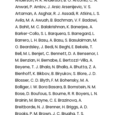
Anderson, H. R. Anderson, B. O. Antonio, C. A.
Anwari, P. Arnlov, J. Arsic Arsenijevic, V. S.
Artaman, A. Asghar, R. J. Assadi, R. Atkins, L. S.
Avila, M. A. Awuah, B. Bachman, V. F. Badawi,
A. Bahit, M. C. Balakrishnan, K. Banerjee, A.
Barker-Collo, S. L. Barquera, S. Barregard, L.
Barrero, L. H. Basu, A. Basu, S. Basulaiman, M.
O. Beardsley, J. Bedi, N. Beghi, E. Bekele, T.
Bell, M. L. Benjet, C. Bennett, D. A. Bensenor, I.
M. Benzian, H. Bernabe, E. Bertozzi-Villa, A.
Beyene, T. J. Bhala, N. Bhalla, A. Bhutta, Z. A.
Bienhoff, K. Bikbov, B. Biryukov, S. Blore, J. D.
Blosser, C. D. Blyth, F. M. Bohensky, M. A.
Bolliger, I. W. Bora Basara, B. Bornstein, N. M.
Bose, D. Boufous, S. Bourne, R. R. Boyers, L. N.
Brainin, M. Brayne, C. E. Brazinova, A.
Breitborde, N. J. Brenner, H. Briggs, A. D.
Brooks, P. M. Brown, J. C. Brugha, T. S.