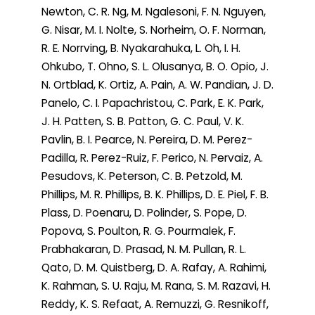
Newton, C. R. Ng, M. Ngalesoni, F. N. Nguyen,
G. Nisar, M. I. Nolte, S. Norheim, O. F. Norman,
R. E. Norrving, B. Nyakarahuka, L. Oh, I. H.
Ohkubo, T. Ohno, S. L. Olusanya, B. O. Opio, J.
N. Ortblad, K. Ortiz, A. Pain, A. W. Pandian, J. D.
Panelo, C. I. Papachristou, C. Park, E. K. Park,
J. H. Patten, S. B. Patton, G. C. Paul, V. K.
Pavlin, B. I. Pearce, N. Pereira, D. M. Perez-
Padilla, R. Perez-Ruiz, F. Perico, N. Pervaiz, A.
Pesudovs, K. Peterson, C. B. Petzold, M.
Phillips, M. R. Phillips, B. K. Phillips, D. E. Piel, F. B.
Plass, D. Poenaru, D. Polinder, S. Pope, D.
Popova, S. Poulton, R. G. Pourmalek, F.
Prabhakaran, D. Prasad, N. M. Pullan, R. L.
Qato, D. M. Quistberg, D. A. Rafay, A. Rahimi,
K. Rahman, S. U. Raju, M. Rana, S. M. Razavi, H.
Reddy, K. S. Refaat, A. Remuzzi, G. Resnikoff,