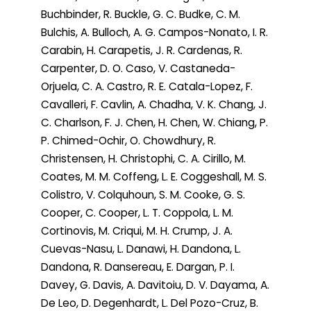
Buchbinder, R. Buckle, G. C. Budke, C. M.
Bulchis, A. Bulloch, A. G. Campos-Nonato, I. R.
Carabin, H. Carapetis, J. R. Cardenas, R.
Carpenter, D. O. Caso, V. Castaneda-
Orjuela, C. A. Castro, R. E. Catala-Lopez, F.
Cavalleri, F. Cavlin, A. Chadha, V. K. Chang, J.
C. Charlson, F. J. Chen, H. Chen, W. Chiang, P.
P. Chimed-Ochir, O. Chowdhury, R.
Christensen, H. Christophi, C. A. Cirillo, M.
Coates, M. M. Coffeng, L. E. Coggeshall, M. S.
Colistro, V. Colquhoun, S. M. Cooke, G. S.
Cooper, C. Cooper, L. T. Coppola, L. M.
Cortinovis, M. Criqui, M. H. Crump, J. A.
Cuevas-Nasu, L. Danawi, H. Dandona, L.
Dandona, R. Dansereau, E. Dargan, P. I.
Davey, G. Davis, A. Davitoiu, D. V. Dayama, A.
De Leo, D. Degenhardt, L. Del Pozo-Cruz, B.