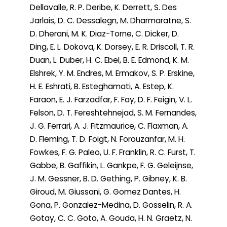
Dellavalle, R. P. Deribe, K. Derrett, S. Des
Jarlais, D. C. Dessalegn, M. Dharmaratne, S.
D. Dherani, M. K. Diaz-Torne, C. Dicker, D.
Ding, E. L. Dokova, K. Dorsey, E. R. Driscoll, T. R.
Duan, L. Duber, H. C. Ebel, B. E. Edmond, K. M.
Elshrek, Y. M. Endres, M. Ermakov, S. P. Erskine,
H. E. Eshrati, B. Esteghamati, A. Estep, K.
Faraon, E. J. Farzadfar, F. Fay, D. F. Feigin, V. L.
Felson, D. T. Fereshtehnejad, S. M. Fernandes,
J. G. Ferrari, A. J. Fitzmaurice, C. Flaxman, A.
D. Fleming, T. D. Foigt, N. Forouzanfar, M. H.
Fowkes, F. G. Paleo, U. F. Franklin, R. C. Furst, T.
Gabbe, B. Gaffikin, L. Gankpe, F. G. Geleijnse,
J. M. Gessner, B. D. Gething, P. Gibney, K. B.
Giroud, M. Giussani, G. Gomez Dantes, H.
Gona, P. Gonzalez-Medina, D. Gosselin, R. A.
Gotay, C. C. Goto, A. Gouda, H. N. Graetz, N.