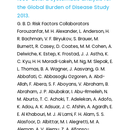
the Global Burden of Disease Study
2013.
G. B. D. Risk Factors Collaborators
Forouzanfar, M. H. Alexander, L. Anderson, H.
R. Bachman, V. F. Biryukov, S. Brauer, M.
Burnett, R. Casey, D. Coates, M. M. Cohen, A.
Delwiche, K. Estep, K. Frostad, J. J. Astha, K.
C. Kyu, H. H. Moradi-Lakeh, M. Ng, M. Slepak, E.
L. Thomas, B. A. Wagner, J. Aasvang, G. M.
Abbafati, C. Abbasoglu Ozgoren, A. Abd-
Allah, F. Abera, S. F. Aboyans, V. Abraham, B.
Abraham, J. P. Abubakar, I. Abu-Rmeileh, N.
M. Aburto, T. C. Achoki, T. Adelekan, A. Adofo,
K. Adou, A. K. Adsuar, J. C. Afshin, A. Agardh, E.
E. Al Khabouri, M. J. Al Lami, F. H. Alam, S. S.
Alasfoor, D. Albittar, M. I. Alegretti, M. A.
Aleman, A. V. Alemu, Z. A. Alfonso-