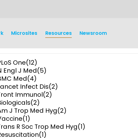
rk
Microsites
Resources
Newsroom
PLoS One
(12)
N Engl J Med
(5)
BMC Med
(4)
Lancet Infect Dis
(2)
Front Immunol
(2)
earch
Operations
Biologicals
(2)
Am J Trop Med Hyg
(2)
y and
Research Governance
Vaccine
(1)
y
Trans R Soc Trop Med Hyg
(1)
Communication and Public
Resuscitation
(1)
Engagement