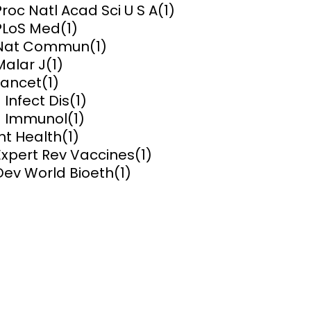
Proc Natl Acad Sci U S A
(1)
PLoS Med
(1)
ems and
hics
Nat Commun
(1)
Malar J
(1)
Lancet
(1)
J Infect Dis
(1)
J Immunol
(1)
Int Health
(1)
Expert Rev Vaccines
(1)
Dev World Bioeth
(1)