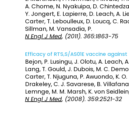
A. Chome, N. Nyakuipa, D. Chintedza, 
Y. Jongert, E. Lapierre, D. Leach, A.
Carter, T. Leboulleux, D. Loucq, C. R
Sillman, M. Vansadia, P.
N Engl J Med
, (2011). 365:1863-75
Efficacy of RTS,S/AS01E vaccine against 
Bejon, P. Lusingu, J. Olotu, A. Leach,
Lang, T. Gould, J. Dubois, M. C. Demoit
Carter, T. Njuguna, P. Awuondo, K. O. 
Drakeley, C. J. Savarese, B. Villafana, 
Lemnge, M. M. Marsh, K. von Seidlein,
N Engl J Med
, (2008). 359:2521-32