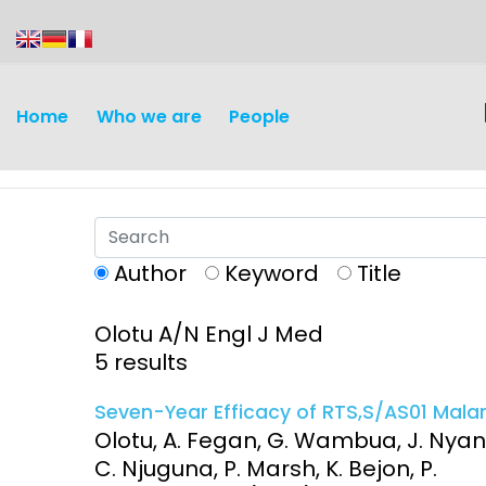
content
Home
Who we are
People
Author
Keyword
Title
Olotu A/N Engl J Med
Discovery and
Infectious d
5 results
Development
Vaccines
Seven-Year Efficacy of RTS,S/AS01 Mala
Surveillance and metrics
Olotu, A. Fegan, G. Wambua, J. Nyang
Maternal, ne
C. Njuguna, P. Marsh, K. Bejon, P.
Intervention
child healt