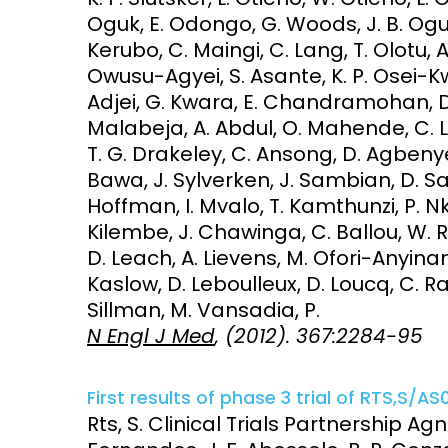
Oguk, E. Odongo, G. Woods, J. B. Ogutu
Kerubo, C. Maingi, C. Lang, T. Olotu,
Owusu-Agyei, S. Asante, K. P. Osei-Kw
Adjei, G. Kwara, E. Chandramohan, D.
Malabeja, A. Abdul, O. Mahende, C. L
T. G. Drakeley, C. Ansong, D. Agbenyeg
Bawa, J. Sylverken, J. Sambian, D. Sa
Hoffman, I. Mvalo, T. Kamthunzi, P. N
Kilembe, J. Chawinga, C. Ballou, W. R.
D. Leach, A. Lievens, M. Ofori-Anyinam
Kaslow, D. Leboulleux, D. Loucq, C. R
Sillman, M. Vansadia, P.
N Engl J Med
, (2012). 367:2284-95
First results of phase 3 trial of RTS,S/AS
Rts, S. Clinical Trials Partnership Agna