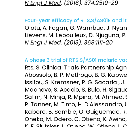
N Engl J Med
, (2016). 374:2519-29
Access and quality
Emerging hea
Climate and
Four-year efficacy of RTS,S/AS01E and it
and NCDs
Research Capacity
Olotu, A. Fegan, G. Wambua, J. Nyan
Lievens, M. Leboulleux, D. Njuguna, P.
N Engl J Med
, (2013). 368:1111-20
A phase 3 trial of RTS,S/AS01 malaria vac
Rts, S. Clinical Trials Partnership Agnan
Abossolo, B. P. Methogo, B. G. Kabwen
Issifou, S. Kremsner, P. G. Sacarlal, J
Machevo, S. Acacio, S. Bulo, H. Sigauq
Salim, N. Minja, R. Mpina, M. Ahmed, S.
P. Tanner, M. Tinto, H. D'Alessandro, U
Kabore, B. Sombie, O. Guiguemde, R. T
Oneko, M. Odero, C. Otieno, K. Awino,
K. F. Slutsker, L. Otieno, W. Otieno, L. 