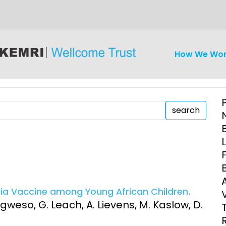
How We Wo
search
iseases
Ethics
Clinical Res
Engagement
Epidemiolog
ria Vaccine among Young African Children.
Demograph
weso, G. Leach, A. Lievens, M. Kaslow, D.
onatal, and
Surveillance
h (MNCH)
Bioscience