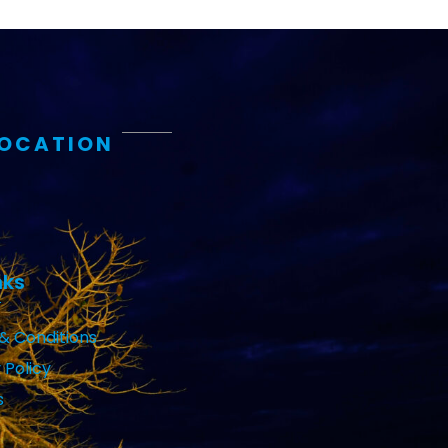
LOCATION
nks
& Conditions
 Policy
s