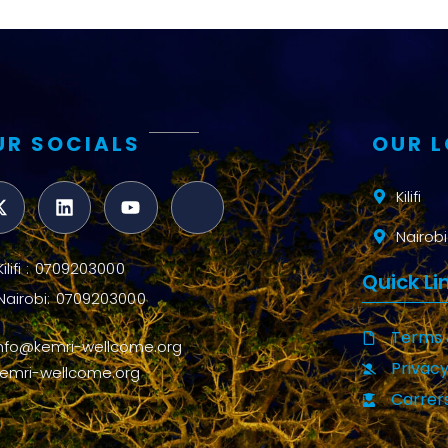
UR SOCIALS
OUR 
Kilifi
Nairobi
Kilifi : 0709203000
Quick Li
Nairobi: 0709203000
Terms 
info@kemri-wellcome.org
Privacy
kemri-wellcome.org
Carrer