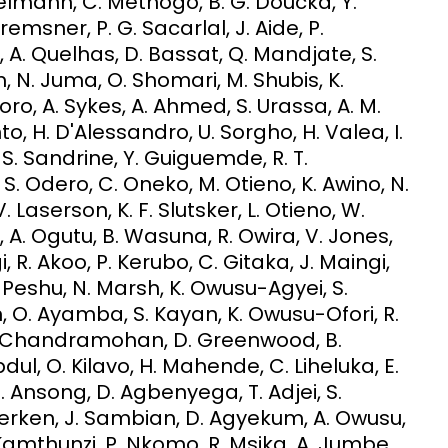
zelmann, C. Methogo, B. G. Doucka, Y.
remsner, P. G. Sacarlal, J. Aide, P.
A. Quelhas, D. Bassat, Q. Mandjate, S.
m, N. Juma, O. Shomari, M. Shubis, K.
oro, A. Sykes, A. Ahmed, S. Urassa, A. M.
to, H. D'Alessandro, U. Sorgho, H. Valea, I.
S. Sandrine, Y. Guiguemde, R. T.
 S. Odero, C. Oneko, M. Otieno, K. Awino, N.
. Laserson, K. F. Slutsker, L. Otieno, W.
, A. Ogutu, B. Wasuna, R. Owira, V. Jones,
, R. Akoo, P. Kerubo, C. Gitaka, J. Maingi,
P. Peshu, N. Marsh, K. Owusu-Agyei, S.
, O. Ayamba, S. Kayan, K. Owusu-Ofori, R.
, G. Chandramohan, D. Greenwood, B.
dul, O. Kilavo, H. Mahende, C. Liheluka, E.
 Ansong, D. Agbenyega, T. Adjei, S.
lverken, J. Sambian, D. Agyekum, A. Owusu,
. Kamthunzi, P. Nkomo, R. Msika, A. Jumbe,