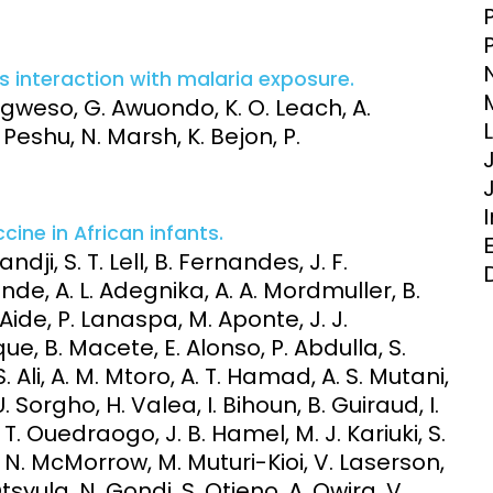
Clinical Research Unit
lth threats:
Health Syst
 health, AMR,
Research Et
s interaction with malaria exposure.
gweso, G. Awuondo, K. O. Leach, A.
 Peshu, N. Marsh, K. Bejon, P.
cine in African infants.
dji, S. T. Lell, B. Fernandes, J. F.
de, A. L. Adegnika, A. A. Mordmuller, B.
. Aide, P. Lanaspa, M. Aponte, J. J.
ue, B. Macete, E. Alonso, P. Abdulla, S.
 Ali, A. M. Mtoro, A. T. Hamad, A. S. Mutani,
. Sorgho, H. Valea, I. Bihoun, B. Guiraud, I.
. Ouedraogo, J. B. Hamel, M. J. Kariuki, S.
 N. McMorrow, M. Muturi-Kioi, V. Laserson,
Otsyula, N. Gondi, S. Otieno, A. Owira, V.