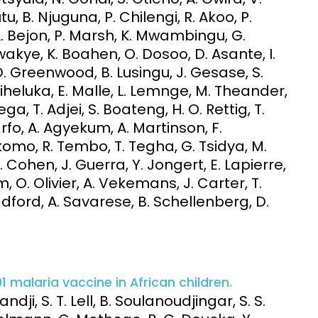
, B. Njuguna, P. Chilengi, R. Akoo, P.
 A. Bejon, P. Marsh, K. Mwambingu, G.
akye, K. Boahen, O. Dosoo, D. Asante, I.
 Greenwood, B. Lusingu, J. Gesase, S.
iheluka, E. Malle, L. Lemnge, M. Theander,
a, T. Adjei, S. Boateng, H. O. Rettig, T.
rfo, A. Agyekum, A. Martinson, F.
komo, R. Tembo, T. Tegha, G. Tsidya, M.
 Cohen, J. Guerra, Y. Jongert, E. Lapierre,
, O. Olivier, A. Vekemans, J. Carter, T.
adford, A. Savarese, B. Schellenberg, D.
01 malaria vaccine in African children.
ndji, S. T. Lell, B. Soulanoudjingar, S. S.