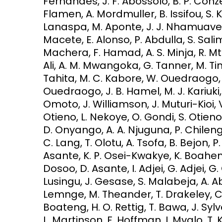
Fernandes, J. F. Abossolo, B. P. Con
Flamen, A. Mordmuller, B. Issifou, S. K
Lanaspa, M. Aponte, J. J. Nhamuave, 
Macete, E. Alonso, P. Abdulla, S. Sali
Machera, F. Hamad, A. S. Minja, R. Mt
Ali, A. M. Mwangoka, G. Tanner, M. Tin
Tahita, M. C. Kabore, W. Ouedraogo, 
Ouedraogo, J. B. Hamel, M. J. Kariuki,
Omoto, J. Williamson, J. Muturi-Kioi, V
Otieno, L. Nekoye, O. Gondi, S. Otieno
D. Onyango, A. A. Njuguna, P. Chilengi
C. Lang, T. Olotu, A. Tsofa, B. Bejon, 
Asante, K. P. Osei-Kwakye, K. Boahen
Dosoo, D. Asante, I. Adjei, G. Adjei
Lusingu, J. Gesase, S. Malabeja, A. Ab
Lemnge, M. Theander, T. Drakeley, C.
Boateng, H. O. Rettig, T. Bawa, J. Sy
L. Martinson, F. Hoffman, I. Mvalo, T